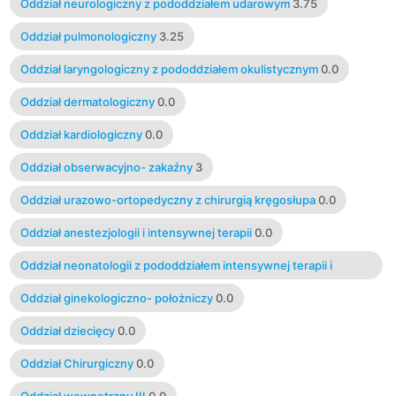
Oddział neurologiczny z pododdziałem udarowym
3.75
Oddział pulmonologiczny
3.25
Oddział laryngologiczny z pododdziałem okulistycznym
0.0
Oddział dermatologiczny
0.0
Oddział kardiologiczny
0.0
Oddział obserwacyjno- zakaźny
3
Oddział urazowo-ortopedyczny z chirurgią kręgosłupa
0.0
Oddział anestezjologii i intensywnej terapii
0.0
Oddział neonatologii z pododdziałem intensywnej terapii i
patologii noworodka
0.0
Oddział ginekologiczno- położniczy
0.0
Oddział dziecięcy
0.0
Oddział Chirurgiczny
0.0
Oddział wewnętrzny III
0.0