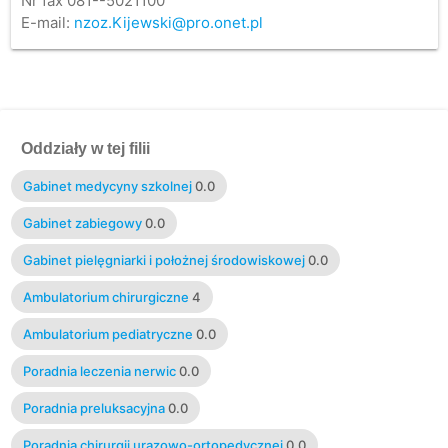
Nr fax 081--5021100
E-mail:
nzoz.Kijewski@pro.onet.pl
Oddziały w tej filii
Gabinet medycyny szkolnej
0.0
Gabinet zabiegowy
0.0
Gabinet pielęgniarki i położnej środowiskowej
0.0
Ambulatorium chirurgiczne
4
Ambulatorium pediatryczne
0.0
Poradnia leczenia nerwic
0.0
Poradnia preluksacyjna
0.0
Poradnia chirurgii urazowo-ortopedycznej
0.0