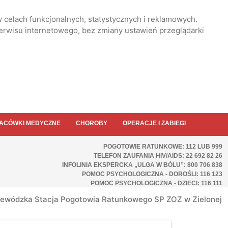
 celach funkcjonalnych, statystycznych i reklamowych.
serwisu internetowego, bez zmiany ustawień przeglądarki
ACÓWKI MEDYCZNE
CHOROBY
OPERACJE I ZABIEGI
POGOTOWIE RATUNKOWE: 112 LUB 999
TELEFON ZAUFANIA HIV/AIDS: 22 692 82 26
INFOLINIA EKSPERCKA „ULGA W BÓLU”: 800 706 838
POMOC PSYCHOLOGICZNA - DOROŚLI: 116 123
POMOC PSYCHOLOGICZNA - DZIECI: 116 111
ewódzka Stacja Pogotowia Ratunkowego SP ZOZ w Zielonej