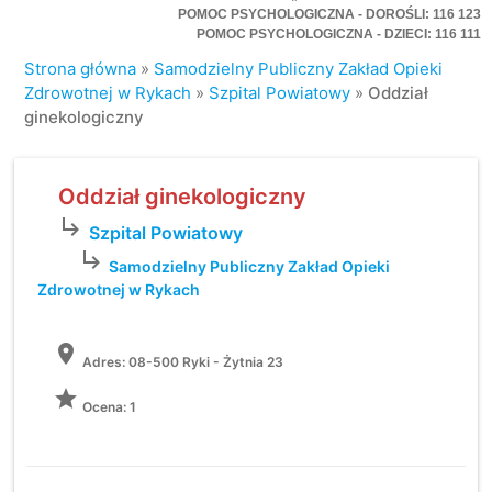
POMOC PSYCHOLOGICZNA - DOROŚLI: 116 123
POMOC PSYCHOLOGICZNA - DZIECI: 116 111
Strona główna
»
Samodzielny Publiczny Zakład Opieki
Zdrowotnej w Rykach
»
Szpital Powiatowy
»
Oddział
ginekologiczny
Oddział ginekologiczny
subdirectory_arrow_right
Szpital Powiatowy
subdirectory_arrow_right
Samodzielny Publiczny Zakład Opieki
Zdrowotnej w Rykach
location_on
Adres:
08-500 Ryki - Żytnia 23
grade
Ocena: 1