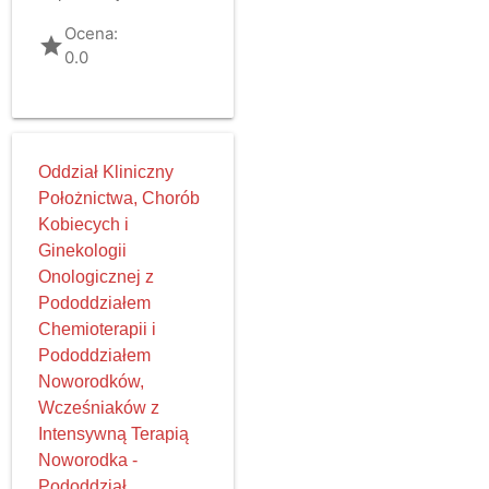
Ocena:
grade
0.0
Oddział Kliniczny
Położnictwa, Chorób
Kobiecych i
Ginekologii
Onologicznej z
Pododdziałem
Chemioterapii i
Pododdziałem
Noworodków,
Wcześniaków z
Intensywną Terapią
Noworodka -
Pododdział