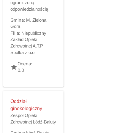
ograniczoną
odpowiedzialnością
Gmina:
M. Zielona
Góra
Filia:
Niepubliczny
Zakład Opieki
Zdrowotnej A.T.P.
Spółka z o.o.
Ocena:
grade
0.0
Oddział
ginekologiczny
Zespół Opieki
Zdrowotnej Łódź-Bałuty
Gmina:
Łódź-Bałuty