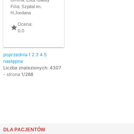
Filia:
Szpital im.
H.Jordana
Ocena:
grade
0.0
poprzednia
1
2
3
4
5
następna
Liczba znalezionych: 4307
- strona
1/288
DLA PACJENTÓW