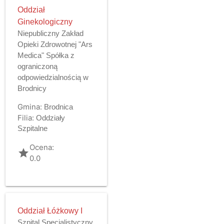
Oddział
Ginekologiczny
Niepubliczny Zakład
Opieki Zdrowotnej "Ars
Medica" Spółka z
ograniczoną
odpowiedzialnością w
Brodnicy
Gmina:
Brodnica
Filia:
Oddziały
Szpitalne
Ocena:
grade
0.0
Oddział Łóżkowy I
Szpital Specjalistyczny