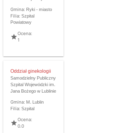
Gmina:
Ryki - miasto
Filia:
Szpital
Powiatowy
Ocena:
grade
1
Oddział ginekologii
Samodzielny Publiczny
Szpital Wojewódzki im.
Jana Bożego w Lublinie
Gmina:
M. Lublin
Filia:
Szpital
Ocena:
grade
0.0