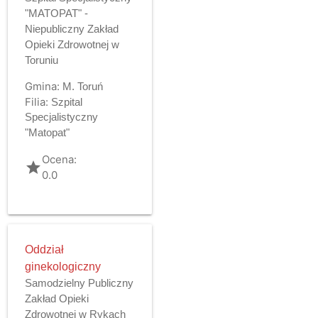
"MATOPAT" -
Niepubliczny Zakład
Opieki Zdrowotnej w
Toruniu
Gmina:
M. Toruń
Filia:
Szpital
Specjalistyczny
"Matopat"
Ocena:
grade
0.0
Oddział
ginekologiczny
Samodzielny Publiczny
Zakład Opieki
Zdrowotnej w Rykach