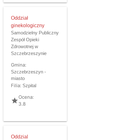
Oddział
ginekologiczny
Samodzielny Publiczny
Zespół Opieki
Zdrowotnej w
Szczebrzeszynie
Gmina:
Szczebrzeszyn -
miasto
Filia:
Szpital
Ocena:
grade
3.8
Oddzial