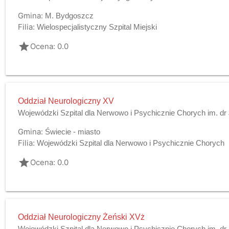
Gmina:
M. Bydgoszcz
Filia:
Wielospecjalistyczny Szpital Miejski
grade
Ocena: 0.0
Oddział Neurologiczny XV
Wojewódzki Szpital dla Nerwowo i Psychicznie Chorych im. dr
Gmina:
Świecie - miasto
Filia:
Wojewódzki Szpital dla Nerwowo i Psychicznie Chorych
grade
Ocena: 0.0
Oddział Neurologiczny Żeński XVż
Wojewódzki Szpital dla Nerwowo i Psychicznie Chorych im. dr