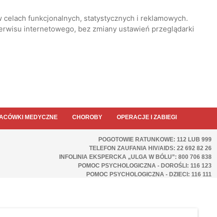
 celach funkcjonalnych, statystycznych i reklamowych.
serwisu internetowego, bez zmiany ustawień przeglądarki
ACÓWKI MEDYCZNE
CHOROBY
OPERACJE I ZABIEGI
POGOTOWIE RATUNKOWE: 112 LUB 999
TELEFON ZAUFANIA HIV/AIDS: 22 692 82 26
INFOLINIA EKSPERCKA „ULGA W BÓLU”: 800 706 838
POMOC PSYCHOLOGICZNA - DOROŚLI: 116 123
POMOC PSYCHOLOGICZNA - DZIECI: 116 111