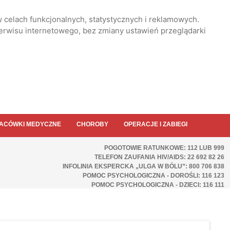
 celach funkcjonalnych, statystycznych i reklamowych.
serwisu internetowego, bez zmiany ustawień przeglądarki
ACÓWKI MEDYCZNE
CHOROBY
OPERACJE I ZABIEGI
POGOTOWIE RATUNKOWE: 112 LUB 999
TELEFON ZAUFANIA HIV/AIDS: 22 692 82 26
INFOLINIA EKSPERCKA „ULGA W BÓLU”: 800 706 838
POMOC PSYCHOLOGICZNA - DOROŚLI: 116 123
POMOC PSYCHOLOGICZNA - DZIECI: 116 111