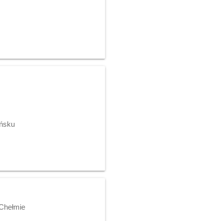
ańsku
 Chełmie