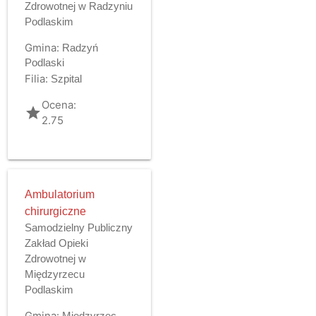
Zdrowotnej w Radzyniu
Podlaskim
Gmina:
Radzyń
Podlaski
Filia:
Szpital
Ocena:
grade
2.75
Ambulatorium
chirurgiczne
Samodzielny Publiczny
Zakład Opieki
Zdrowotnej w
Międzyrzecu
Podlaskim
Gmina:
Międzyrzec