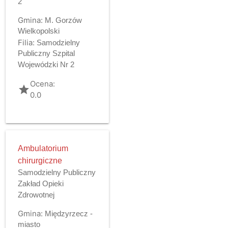
2
Gmina:
M. Gorzów
Wielkopolski
Filia:
Samodzielny
Publiczny Szpital
Wojewódzki Nr 2
Ocena:
grade
0.0
Ambulatorium
chirurgiczne
Samodzielny Publiczny
Zakład Opieki
Zdrowotnej
Gmina:
Międzyrzecz -
miasto