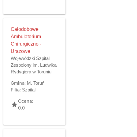
Całodobowe
Ambulatorium
Chirurgiczno -
Urazowe
Wojewódzki Szpital
Zespolony im. Ludwika
Rydygiera w Toruniu
Gmina:
M. Toruń
Filia:
Szpital
Ocena:
grade
0.0