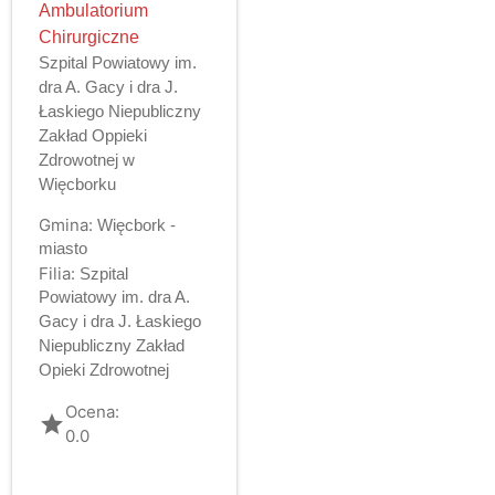
Ambulatorium
Chirurgiczne
Szpital Powiatowy im.
dra A. Gacy i dra J.
Łaskiego Niepubliczny
Zakład Oppieki
Zdrowotnej w
Więcborku
Gmina:
Więcbork -
miasto
Filia:
Szpital
Powiatowy im. dra A.
Gacy i dra J. Łaskiego
Niepubliczny Zakład
Opieki Zdrowotnej
Ocena:
grade
0.0