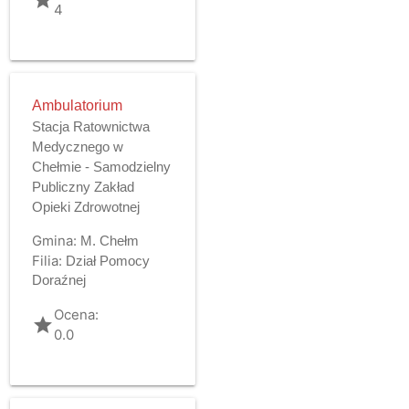
4
Ambulatorium
Stacja Ratownictwa
Medycznego w
Chełmie - Samodzielny
Publiczny Zakład
Opieki Zdrowotnej
Gmina:
M. Chełm
Filia:
Dział Pomocy
Doraźnej
Ocena:
grade
0.0