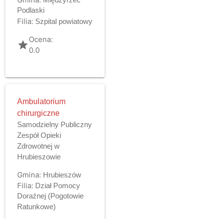
Podlaski
Filia:
Szpital powiatowy
Ocena:
grade
0.0
Ambulatorium
chirurgiczne
Samodzielny Publiczny
Zespół Opieki
Zdrowotnej w
Hrubieszowie
Gmina:
Hrubieszów
Filia:
Dział Pomocy
Doraźnej (Pogotowie
Ratunkowe)