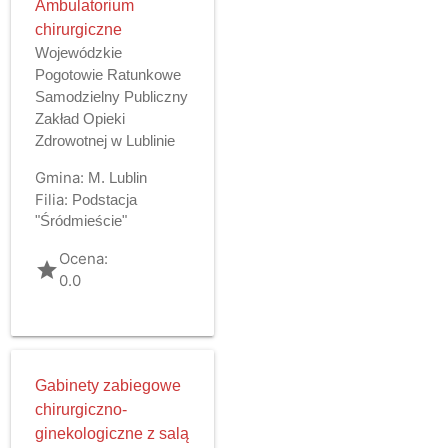
Ambulatorium
chirurgiczne
Wojewódzkie
Pogotowie Ratunkowe
Samodzielny Publiczny
Zakład Opieki
Zdrowotnej w Lublinie
Gmina:
M. Lublin
Filia:
Podstacja
"Śródmieście"
Ocena:
grade
0.0
Gabinety zabiegowe
chirurgiczno-
ginekologiczne z salą