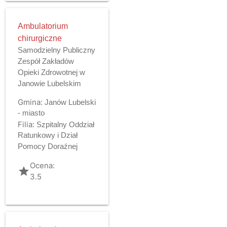
Ambulatorium
chirurgiczne
Samodzielny Publiczny
Zespół Zakładów
Opieki Zdrowotnej w
Janowie Lubelskim
Gmina:
Janów Lubelski
- miasto
Filia:
Szpitalny Oddział
Ratunkowy i Dział
Pomocy Doraźnej
Ocena:
grade
3.5