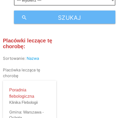
SZUKAJ
search
Placówki leczące tę
chorobę:
Sortowanie:
Nazwa
Placówka lecząca tę
chorobę
Poradnia
flebologiczna
Klinika Flebologii
Gmina:
Warszawa -
Ochota