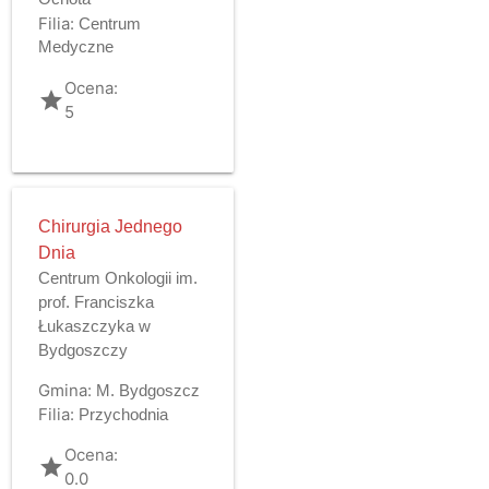
Filia:
Centrum
Medyczne
Ocena:
grade
5
Chirurgia Jednego
Dnia
Centrum Onkologii im.
prof. Franciszka
Łukaszczyka w
Bydgoszczy
Gmina:
M. Bydgoszcz
Filia:
Przychodnia
Ocena:
grade
0.0