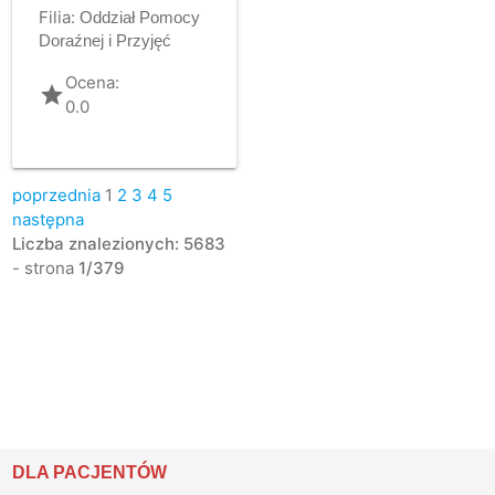
Filia:
Oddział Pomocy
Doraźnej i Przyjęć
Ocena:
grade
0.0
poprzednia
1
2
3
4
5
następna
Liczba znalezionych: 5683
- strona
1/379
DLA PACJENTÓW