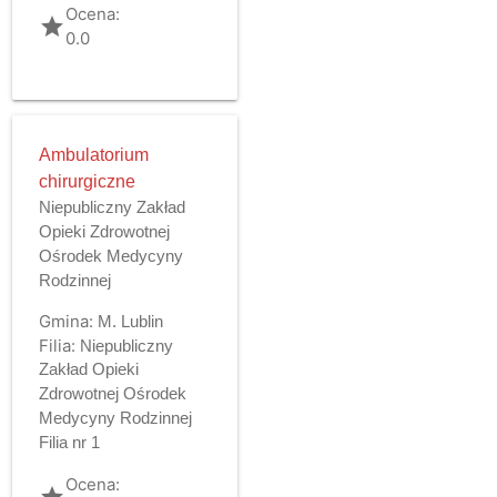
Ocena:
grade
0.0
Ambulatorium
chirurgiczne
Niepubliczny Zakład
Opieki Zdrowotnej
Ośrodek Medycyny
Rodzinnej
Gmina:
M. Lublin
Filia:
Niepubliczny
Zakład Opieki
Zdrowotnej Ośrodek
Medycyny Rodzinnej
Filia nr 1
Ocena:
grade