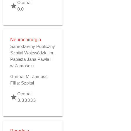
Ocena:
grade
0.0
Neurochirurgia
Samodzielny Publiczny
Szpital Wojewódzki im.
Papieża Jana Pawła II
w Zamościu
Gmina:
M. Zamość
Filia:
Szpital
Ocena:
grade
3.33333
Poradnia