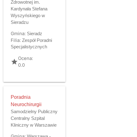
Zdrowotnej im.
Kardynała Stefana
Wyszyńskiego w
Sieradzu
Gmina:
Sieradz
Filia:
Zespół Poradni
Specjalistycznych
Ocena:
grade
0.0
Poradnia
Neurochirurgii
Samodzielny Publiczny
Centralny Szpital
Kliniczny w Warszawie
Gmina:
Warszawa -