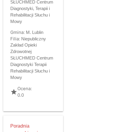
SŁUCHMED Centrum
Diagnostyki, Terapii i
Rehabilitacji Słuchu i
Mowy
Gmina:
M. Lublin
Filia:
Niepubliczny
Zakład Opieki
Zdrowotnej
SŁUCHMED Centrum
Diagnostyki Terapii
Rehabilitacji Słuchu i
Mowy
Ocena:
grade
0.0
Poradnia