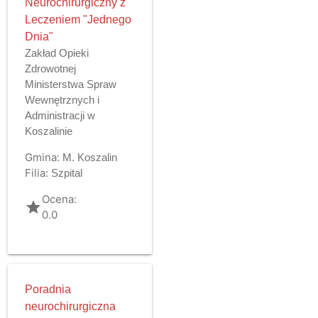
Neurochirurgiczny z
Leczeniem "Jednego
Dnia"
Zakład Opieki
Zdrowotnej
Ministerstwa Spraw
Wewnętrznych i
Administracji w
Koszalinie
Gmina:
M. Koszalin
Filia:
Szpital
Ocena:
grade
0.0
Poradnia
neurochirurgiczna