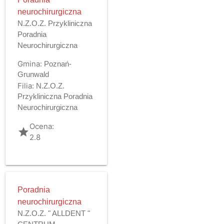
neurochirurgiczna
N.Z.O.Z. Przykliniczna
Poradnia
Neurochirurgiczna
Gmina:
Poznań-
Grunwald
Filia:
N.Z.O.Z.
Przykliniczna Poradnia
Neurochirurgiczna
Ocena:
grade
2.8
Poradnia
neurochirurgiczna
N.Z.O.Z. " ALLDENT "