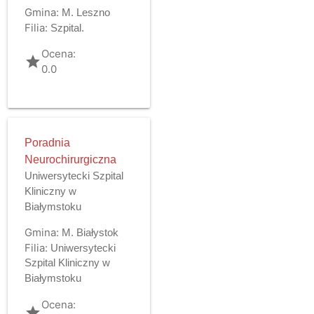
Gmina:
M. Leszno
Filia:
Szpital.
Ocena:
grade
0.0
Poradnia
Neurochirurgiczna
Uniwersytecki Szpital
Kliniczny w
Białymstoku
Gmina:
M. Białystok
Filia:
Uniwersytecki
Szpital Kliniczny w
Białymstoku
Ocena:
grade