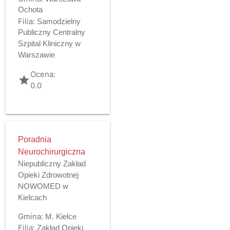
Ochota
Filia:
Samodzielny
Publiczny Centralny
Szpital Kliniczny w
Warszawie
Ocena:
grade
0.0
Poradnia
Neurochirurgiczna
Niepubliczny Zakład
Opieki Zdrowotnej
NOWOMED w
Kielcach
Gmina:
M. Kielce
Filia:
Zakład Opieki