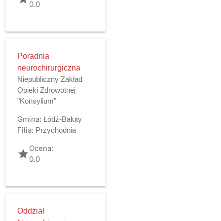
0.0
Poradnia
neurochirurgiczna
Niepubliczny Zakład
Opieki Zdrowotnej
"Konsylium"
Gmina:
Łódź-Bałuty
Filia:
Przychodnia
Ocena:
grade
0.0
Oddział