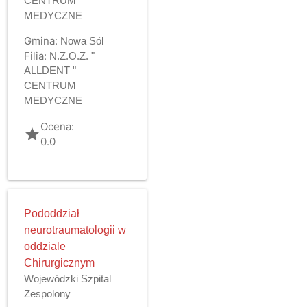
CENTRUM
MEDYCZNE
Gmina:
Nowa Sól
Filia:
N.Z.O.Z. "
ALLDENT "
CENTRUM
MEDYCZNE
Ocena:
grade
0.0
Pododdział
neurotraumatologii w
oddziale
Chirurgicznym
Wojewódzki Szpital
Zespolony