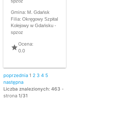
spzoz
Gmina:
M. Gdańsk
Filia:
Okręgowy Szpital
Kolejowy w Gdańsku -
spzoz
Ocena:
grade
0.0
poprzednia
1
2
3
4
5
następna
Liczba znalezionych: 463
-
strona
1/31