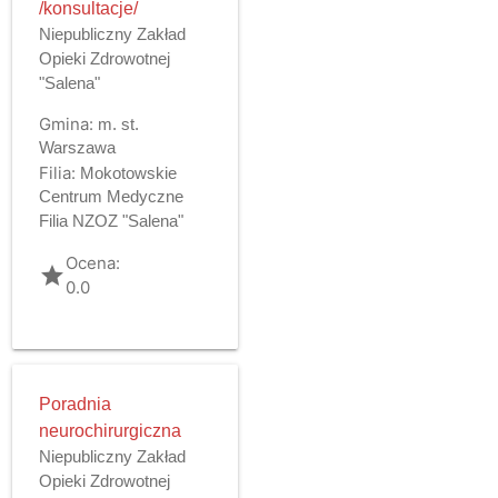
/konsultacje/
Niepubliczny Zakład
Opieki Zdrowotnej
"Salena"
Gmina:
m. st.
Warszawa
Filia:
Mokotowskie
Centrum Medyczne
Filia NZOZ "Salena"
Ocena:
grade
0.0
Poradnia
neurochirurgiczna
Niepubliczny Zakład
Opieki Zdrowotnej