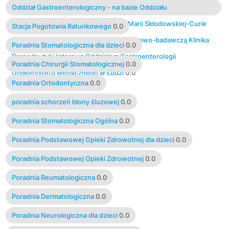
Oddział Gastroenterologiczny - na bazie Oddziału
Gastroenterologicznego Szpitala im. Marii Skłodowskiej-Curie
Stacja Pogotowia Ratunkowego
0.0
prowadzi działalność dydaktyczną i naukowo-badawczą Klinika
Poradnia Stomatologiczna dla dzieci
0.0
Propedeutyki Interny z Oddziałem Gastroenterologii
Poradnia Chirurgii Stomatologicznej
0.0
Uniwersytetu Medycznego w Łodzi
0.0
Poradnia Ortodontyczna
0.0
poradnia schorzeń błony śluzowej
0.0
Poradnia Stomatologiczna Ogólna
0.0
Poradnia Podstawowej Opieki Zdrowotnej dla dzieci
0.0
Poradnia Podstawowej Opieki Zdrowotnej
0.0
Poradnia Reumatologiczna
0.0
Poradnia Dermatologiczna
0.0
Poradnia Neurologiczna dla dzieci
0.0