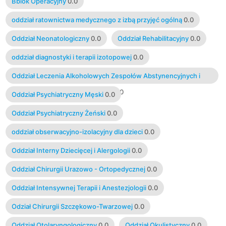
Bblok Operacyjny
0.0
oddział ratownictwa medycznego z izbą przyjęć ogólną
0.0
Oddział Neonatologiczny
0.0
Oddział Rehabilitacyjny
0.0
oddział diagnostyki i terapii izotopowej
0.0
Oddział Leczenia Alkoholowych Zespołów Abstynencyjnych i
Terapii Uzależnienia od Alkoholu
0.0
Oddział Psychiatryczny Męski
0.0
Oddział Psychiatryczny Żeński
0.0
oddział obserwacyjno-izolacyjny dla dzieci
0.0
Oddział Interny Dziecięcej i Alergologii
0.0
Oddział Chirurgii Urazowo - Ortopedycznej
0.0
Oddział Intensywnej Terapii i Anestezjologii
0.0
Odział Chirurgii Szczękowo-Twarzowej
0.0
Oddział Otolaryngologiczny
0.0
Oddział Okulistyczny
0.0