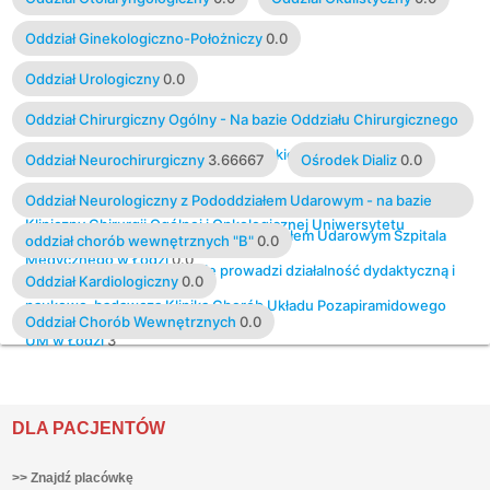
Oddział Ginekologiczno-Położniczy
0.0
Oddział Urologiczny
0.0
Oddział Chirurgiczny Ogólny - Na bazie Oddziału Chirurgicznego
Ogólnego Szpitala im. Marii Skłodowskiej-Curie w Zgierzu
Oddział Neurochirurgiczny
3.66667
Ośrodek Dializ
0.0
prowadzi działalność dydaktyczną i naukowo-badawczą Oddział
Oddział Neurologiczny z Pododdziałem Udarowym - na bazie
Kliniczny Chirurgii Ogólnej i Onkologicznej Uniwersytetu
Oddziału Neurologicznego z Pododdziałem Udarowym Szpitala
oddział chorób wewnętrznych "B"
0.0
Medycznego w Łodzi
0.0
im. Marii Skłodowskiej-Curie prowadzi działalność dydaktyczną i
Oddział Kardiologiczny
0.0
naukowo-badawczą Klinika Chorób Układu Pozapiramidowego
Oddział Chorób Wewnętrznych
0.0
UM w Łodzi
3
DLA PACJENTÓW
>> Znajdź placówkę