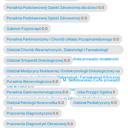
Poradnia Podstawowej Opieki Zdrowotnej dla dzieci
0.0
Poradnia Podstawowej Opieki Zdrowotnej
0.0
Gabinet Fizjoterapii
0.0
Poradnia Parkinsonizmu i Chorób Układu Pozapiramidowego
0.0
Oddział Chorób Wewnętrznych, Diabetoligii i Farmakologii
Klinicznej - na bazie tego Oddziału Szpitala prowadzi działalność
Oddział Ortopedii Onkologicznej
0.0
dydaktyczną i naukowo-badawczą Klinika Chorób
Oddział Medycyny Nuklearnej i Endokrynologii Onkologicznej-na
Wewnętrznych z Oddziałem Diabetologii i Farmakologii Klinicznej
bazie tego Oddziału Szpitala im. M. Skłodowskiej-Curie prowadzi
Poradnia Wenerologiczna
0.0
UM w Łodzi
0.0
działalność dydaktyczną i naukowo-badawczą Klinika
Poradnia Gastroenterologiczna
0.0
Izba Przyjęć Ogólna
5
Endokrynologii Instytutu Centrum Zdrowia Matki Polki w Łodzi
Oddział Patologii Noworodka
0.0
Oddział Pediatryczny
0.0
0.0
Pracownia Diagnostyczna
0.0
Pracownia Diagnostyki Obrazowej
0.0