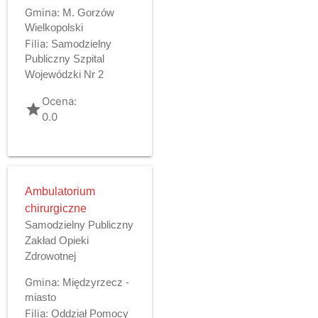
Gmina:
M. Gorzów
Wielkopolski
Filia:
Samodzielny
Publiczny Szpital
Wojewódzki Nr 2
Ocena:
grade
0.0
Ambulatorium
chirurgiczne
Samodzielny Publiczny
Zakład Opieki
Zdrowotnej
Gmina:
Międzyrzecz -
miasto
Filia:
Oddział Pomocy