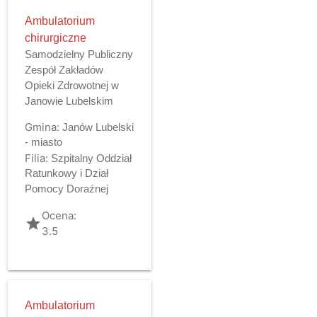
Ambulatorium
chirurgiczne
Samodzielny Publiczny
Zespół Zakładów
Opieki Zdrowotnej w
Janowie Lubelskim
Gmina:
Janów Lubelski
- miasto
Filia:
Szpitalny Oddział
Ratunkowy i Dział
Pomocy Doraźnej
Ocena:
grade
3.5
Ambulatorium