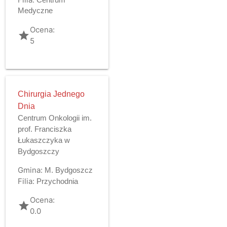
Medyczne
Ocena:
grade
5
Chirurgia Jednego
Dnia
Centrum Onkologii im.
prof. Franciszka
Łukaszczyka w
Bydgoszczy
Gmina:
M. Bydgoszcz
Filia:
Przychodnia
Ocena:
grade
0.0