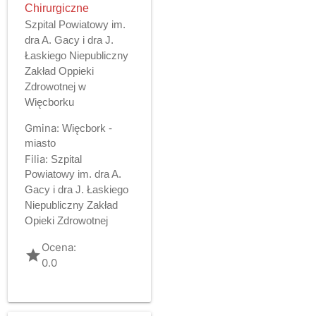
Chirurgiczne
Szpital Powiatowy im.
dra A. Gacy i dra J.
Łaskiego Niepubliczny
Zakład Oppieki
Zdrowotnej w
Więcborku
Gmina:
Więcbork -
miasto
Filia:
Szpital
Powiatowy im. dra A.
Gacy i dra J. Łaskiego
Niepubliczny Zakład
Opieki Zdrowotnej
Ocena:
grade
0.0