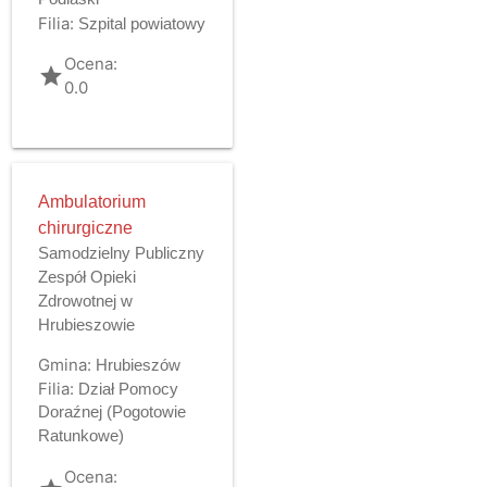
Filia:
Szpital powiatowy
Ocena:
grade
0.0
Ambulatorium
chirurgiczne
Samodzielny Publiczny
Zespół Opieki
Zdrowotnej w
Hrubieszowie
Gmina:
Hrubieszów
Filia:
Dział Pomocy
Doraźnej (Pogotowie
Ratunkowe)
Ocena: