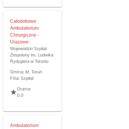
Całodobowe
Ambulatorium
Chirurgiczno -
Urazowe
Wojewódzki Szpital
Zespolony im. Ludwika
Rydygiera w Toruniu
Gmina:
M. Toruń
Filia:
Szpital
Ocena:
grade
0.0
Ambulatorium