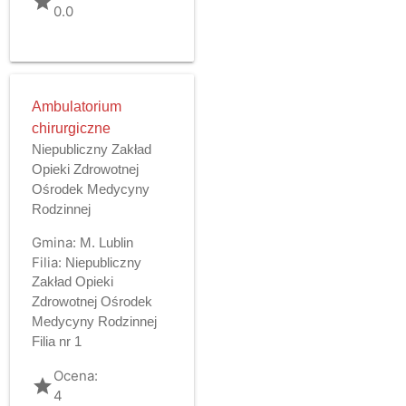
grade
0.0
Ambulatorium
chirurgiczne
Niepubliczny Zakład
Opieki Zdrowotnej
Ośrodek Medycyny
Rodzinnej
Gmina:
M. Lublin
Filia:
Niepubliczny
Zakład Opieki
Zdrowotnej Ośrodek
Medycyny Rodzinnej
Filia nr 1
Ocena:
grade
4