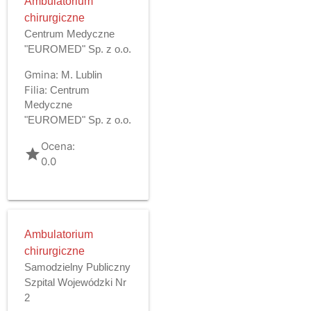
Ambulatorium
chirurgiczne
Centrum Medyczne
"EUROMED" Sp. z o.o.
Gmina:
M. Lublin
Filia:
Centrum
Medyczne
"EUROMED" Sp. z o.o.
Ocena:
grade
0.0
Ambulatorium
chirurgiczne
Samodzielny Publiczny
Szpital Wojewódzki Nr
2