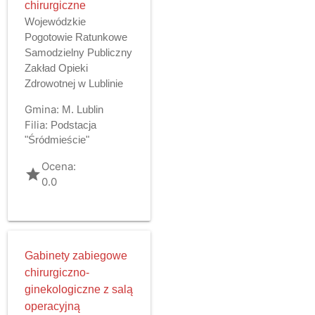
chirurgiczne
Wojewódzkie
Pogotowie Ratunkowe
Samodzielny Publiczny
Zakład Opieki
Zdrowotnej w Lublinie
Gmina:
M. Lublin
Filia:
Podstacja
"Śródmieście"
Ocena:
grade
0.0
Gabinety zabiegowe
chirurgiczno-
ginekologiczne z salą
operacyjną