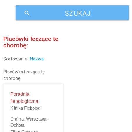
SZUKAJ
search
Placówki leczące tę
chorobę:
Sortowanie:
Nazwa
Placówka lecząca tę
chorobę
Poradnia
flebologiczna
Klinika Flebologii
Gmina:
Warszawa -
Ochota
Filia:
Centrum