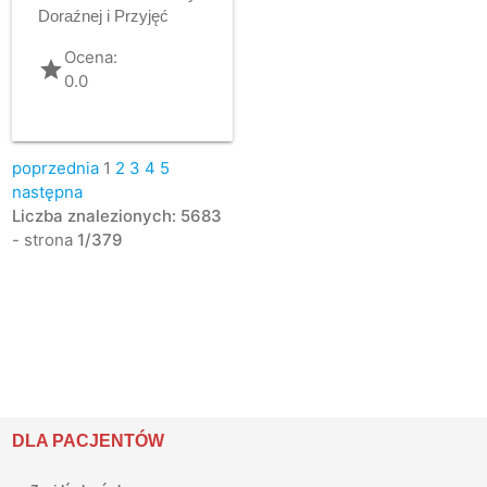
Doraźnej i Przyjęć
Ocena:
grade
0.0
poprzednia
1
2
3
4
5
następna
Liczba znalezionych: 5683
- strona
1/379
DLA PACJENTÓW