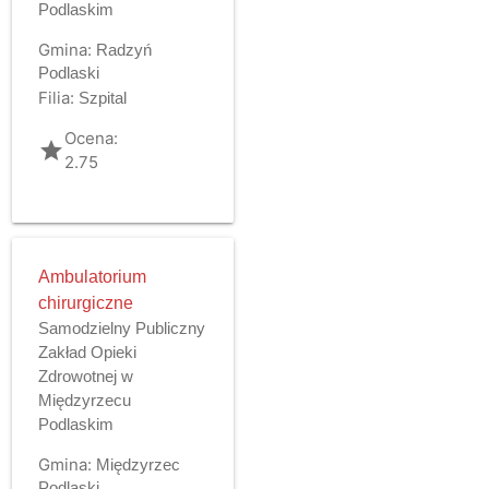
Podlaskim
Gmina:
Radzyń
Podlaski
Filia:
Szpital
Ocena:
grade
2.75
Ambulatorium
chirurgiczne
Samodzielny Publiczny
Zakład Opieki
Zdrowotnej w
Międzyrzecu
Podlaskim
Gmina:
Międzyrzec
Podlaski