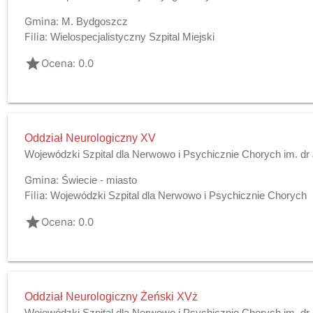
Gmina:
M. Bydgoszcz
Filia:
Wielospecjalistyczny Szpital Miejski
grade
Ocena: 0.0
Oddział Neurologiczny XV
Wojewódzki Szpital dla Nerwowo i Psychicznie Chorych im. dr
Gmina:
Świecie - miasto
Filia:
Wojewódzki Szpital dla Nerwowo i Psychicznie Chorych
grade
Ocena: 0.0
Oddział Neurologiczny Żeński XVż
Wojewódzki Szpital dla Nerwowo i Psychicznie Chorych im. dr