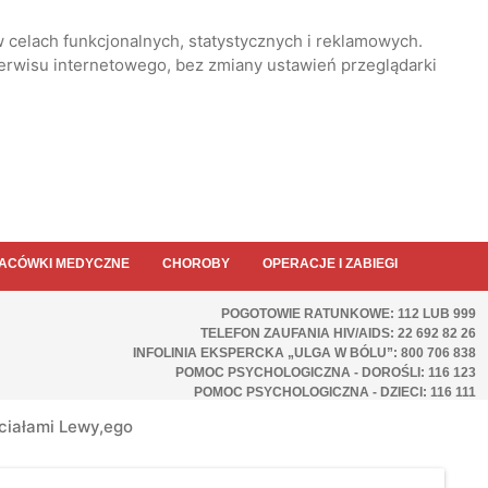
 celach funkcjonalnych, statystycznych i reklamowych.
serwisu internetowego, bez zmiany ustawień przeglądarki
ACÓWKI MEDYCZNE
CHOROBY
OPERACJE I ZABIEGI
POGOTOWIE RATUNKOWE: 112 LUB 999
TELEFON ZAUFANIA HIV/AIDS: 22 692 82 26
INFOLINIA EKSPERCKA „ULGA W BÓLU”: 800 706 838
POMOC PSYCHOLOGICZNA - DOROŚLI: 116 123
POMOC PSYCHOLOGICZNA - DZIECI: 116 111
 ciałami Lewy,ego