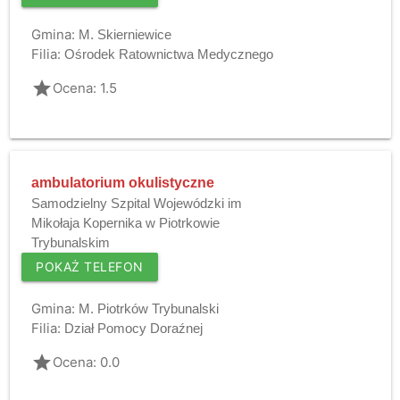
Gmina:
M. Skierniewice
Filia:
Ośrodek Ratownictwa Medycznego
grade
Ocena: 1.5
ambulatorium okulistyczne
Samodzielny Szpital Wojewódzki im
Mikołaja Kopernika w Piotrkowie
Trybunalskim
POKAŻ TELEFON
Gmina:
M. Piotrków Trybunalski
Filia:
Dział Pomocy Doraźnej
grade
Ocena: 0.0