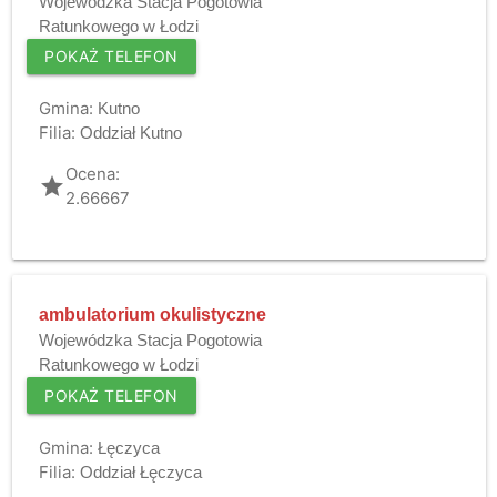
Wojewódzka Stacja Pogotowia
Ratunkowego w Łodzi
POKAŻ TELEFON
Gmina:
Kutno
Filia:
Oddział Kutno
Ocena:
grade
2.66667
ambulatorium okulistyczne
Wojewódzka Stacja Pogotowia
Ratunkowego w Łodzi
POKAŻ TELEFON
Gmina:
Łęczyca
Filia:
Oddział Łęczyca