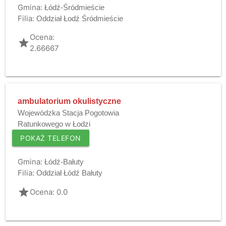
Gmina:
Łódź-Śródmieście
Filia:
Oddział Łodź Śródmieście
Ocena:
grade
2.66667
ambulatorium okulistyczne
Wojewódzka Stacja Pogotowia
Ratunkowego w Łodzi
POKAŻ TELEFON
Gmina:
Łódź-Bałuty
Filia:
Oddział Łódź Bałuty
grade
Ocena: 0.0