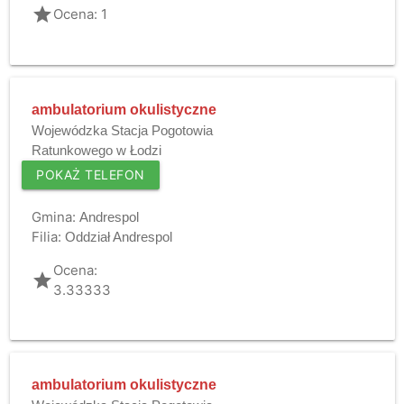
grade
Ocena: 1
ambulatorium okulistyczne
Wojewódzka Stacja Pogotowia
Ratunkowego w Łodzi
POKAŻ TELEFON
Gmina:
Andrespol
Filia:
Oddział Andrespol
Ocena:
grade
3.33333
ambulatorium okulistyczne