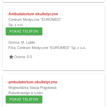
Ambulatorium okulistyczne
Centrum Medyczne "EUROMED"
Sp. z o.o.
POKAŻ TELEFON
Gmina:
M. Lublin
Filia:
Centrum Medyczne "EUROMED" Sp. z o.o.
grade
Ocena: 0.0
ambulatorium okulistyczne
Wojewódzka Stacja Pogotowia
Ratunkowego w Łodzi
POKAŻ TELEFON