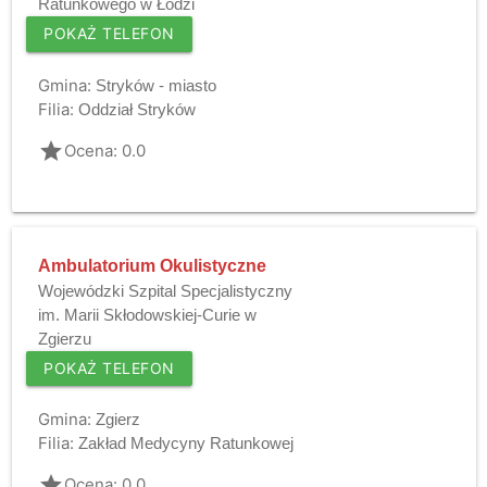
Ratunkowego w Łodzi
POKAŻ TELEFON
Gmina:
Stryków - miasto
Filia:
Oddział Stryków
grade
Ocena: 0.0
Ambulatorium Okulistyczne
Wojewódzki Szpital Specjalistyczny
im. Marii Skłodowskiej-Curie w
Zgierzu
POKAŻ TELEFON
Gmina:
Zgierz
Filia:
Zakład Medycyny Ratunkowej
grade
Ocena: 0.0