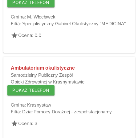
POKAŻ TELEFON
Gmina:
M. Włocławek
Filia:
Specjalistyczny Gabinet Okulistyczny "MEDICINA"
grade
Ocena: 0.0
Ambulatorium okulistyczne
Samodzielny Publiczny Zespół
Opieki Zdrowotnej w Krasnymstawie
POKAŻ TELEFON
Gmina:
Krasnystaw
Filia:
Dział Pomocy Doraźnej - zespół stacjonarny
grade
Ocena: 3