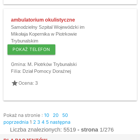
ambulatorium okulistyczne
Samodzielny Szpital Wojewódzki im
Mikołaja Kopernika w Piotrkowie
Trybunalskim
POKAŻ TELEFON
Gmina:
M. Piotrków Trybunalski
Filia:
Dział Pomocy Doraźnej
grade
Ocena: 3
Pokaż na stronie :
10
20
50
poprzednia
1
2
3
4
5
następna
Liczba znalezionych: 5519
- strona
1/276