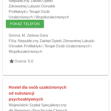
Niepubliczny Zakład Opieki
Zdrowotnej Lubuski Ośrodek
Profilaktyki i Terapii Osób
Uzależnionych i Współuzależnionych
POKAŻ TELEFON
Gmina:
M. Zielona Góra
Filia:
Niepubliczny Zakład Opieki Zdrowotnej Lubuski
Ośrodek Profilaktyki i Terapii Osób Uzależnionych i
Współuzależnionych
grade
Ocena: 0.0
Hostel dla osób uzależnionych
od substancji
psychoaktywnych
Wojewódzki Szpital Specjalistyczny
dla Nerwowo i Psychicznie Chorych