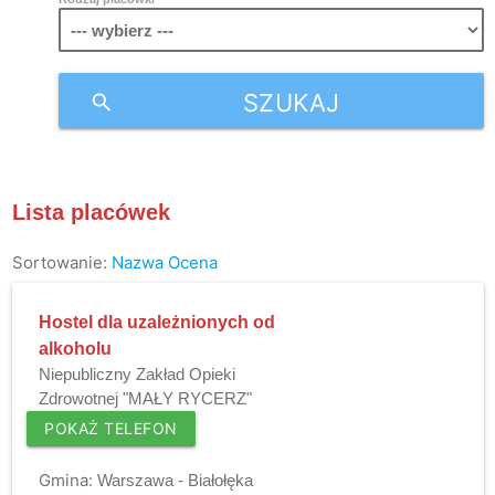
SZUKAJ
search
Lista placówek
Sortowanie:
Nazwa
Ocena
Hostel dla uzależnionych od
alkoholu
Niepubliczny Zakład Opieki
Zdrowotnej "MAŁY RYCERZ"
POKAŻ TELEFON
Gmina:
Warszawa - Białołęka