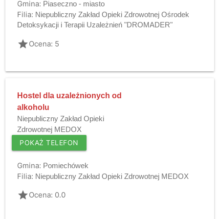
Gmina:
Piaseczno - miasto
Filia:
Niepubliczny Zakład Opieki Zdrowotnej Ośrodek
Detoksykacji i Terapii Uzależnień "DROMADER"
grade
Ocena: 5
Hostel dla uzależnionych od
alkoholu
Niepubliczny Zakład Opieki
Zdrowotnej MEDOX
POKAŻ TELEFON
Gmina:
Pomiechówek
Filia:
Niepubliczny Zakład Opieki Zdrowotnej MEDOX
grade
Ocena: 0.0