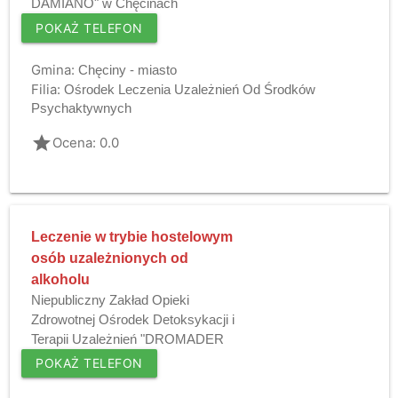
DAMIANO" w Chęcinach
POKAŻ TELEFON
Gmina:
Chęciny - miasto
Filia:
Ośrodek Leczenia Uzależnień Od Środków
Psychaktywnych
grade
Ocena: 0.0
Leczenie w trybie hostelowym
osób uzależnionych od
alkoholu
Niepubliczny Zakład Opieki
Zdrowotnej Ośrodek Detoksykacji i
Terapii Uzależnień "DROMADER
POKAŻ TELEFON