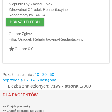
Niepubliczny Zakład Opieki
Zdrowotnej Ośrodek Rehabilitacyjno -
Readaptacyjny "ARKA"
POKAŻ TELEFON
Gmina:
Zgierz
Filia:
Ośrodek Rehabilitacyjno-Readaptacyjny
grade
Ocena: 0.0
Pokaż na stronie :
10
20
50
poprzednia
1
2
3
4
5
następna
Liczba znalezionych: 7199
- strona
1/360
DLA PACJENTÓW
>> Znajdź placówkę
>> Znajdź operację lub zabieg