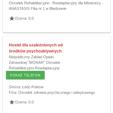
Ośrodek Rehabilitacyjno - Readaptacyjny dla Młodzieży -
ANASTASIS Filia nr 1 w Bledzewie
grade
Ocena: 0.0
Hostel dla uzależnionych od
środków psychoaktywnych.
Niepubliczny Zakład Opieki
Zdrowotnej "MONAR" Ośrodek
Rehabilitacyjno-Readaptacyjny
POKAŻ TELEFON
Gmina:
Łódź-Polesie
Filia:
Ośrodek zdrowia psychicznego i odwykowego
grade
Ocena: 0.0