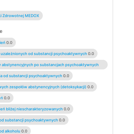
eki Zdrowotnej MEDOX
e
ień
0.0
la uzależnionych od substancji psychoaktywnych
0.0
ów abstynencyjnych po substancjach psychoaktywnych
nia od substancji psychoaktywnych
0.0
owych zespołów abstynencyjnych (detoksykacji)
0.0
eń
0.0
ień bliżej niescharakteryzowanych
0.0
 od substancji psychoaktywnych
0.0
od alkoholu
0.0