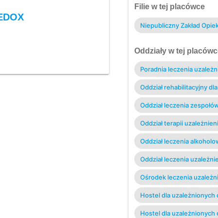
Filie w tej placówce
MEDOX
Niepubliczny Zakład Opi
Oddziały w tej placówc
Poradnia leczenia uzależn
Oddział rehabilitacyjny d
Oddział leczenia zespoł
(detoksykacja)
1
Oddział terapii uzależnie
Oddział leczenia alkohol
Oddział leczenia uzależni
Ośrodek leczenia uzależn
Hostel dla uzależnionych
Hostel dla uzależnionych 