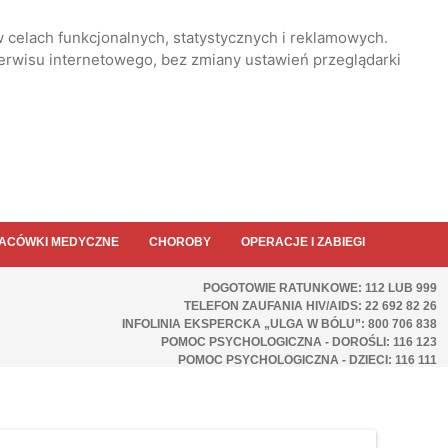
 celach funkcjonalnych, statystycznych i reklamowych.
serwisu internetowego, bez zmiany ustawień przeglądarki
ACÓWKI MEDYCZNE
CHOROBY
OPERACJE I ZABIEGI
POGOTOWIE RATUNKOWE: 112 LUB 999
TELEFON ZAUFANIA HIV/AIDS: 22 692 82 26
INFOLINIA EKSPERCKA „ULGA W BÓLU”: 800 706 838
POMOC PSYCHOLOGICZNA - DOROŚLI: 116 123
POMOC PSYCHOLOGICZNA - DZIECI: 116 111