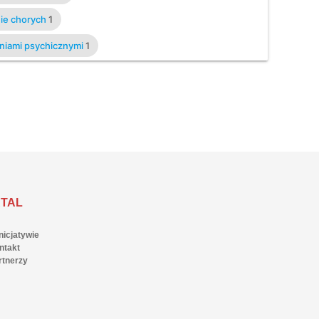
nie chorych
1
eniami psychicznymi
1
TAL
nicjatywie
ntakt
rtnerzy