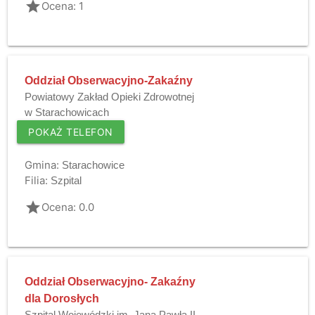
grade
Ocena: 1
Oddział Obserwacyjno-Zakaźny
Powiatowy Zakład Opieki Zdrowotnej
w Starachowicach
POKAŻ TELEFON
Gmina:
Starachowice
Filia:
Szpital
grade
Ocena: 0.0
Oddział Obserwacyjno- Zakaźny
dla Dorosłych
Szpital Wojewódzki im. Jana Pawła II