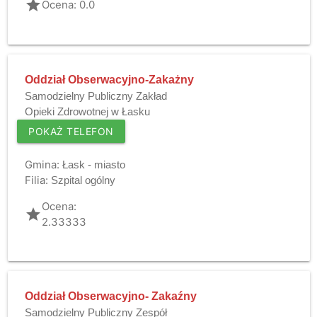
grade
Ocena: 0.0
Oddział Obserwacyjno-Zakażny
Samodzielny Publiczny Zakład
Opieki Zdrowotnej w Łasku
POKAŻ TELEFON
Gmina:
Łask - miasto
Filia:
Szpital ogólny
Ocena:
grade
2.33333
Oddział Obserwacyjno- Zakaźny
Samodzielny Publiczny Zespół