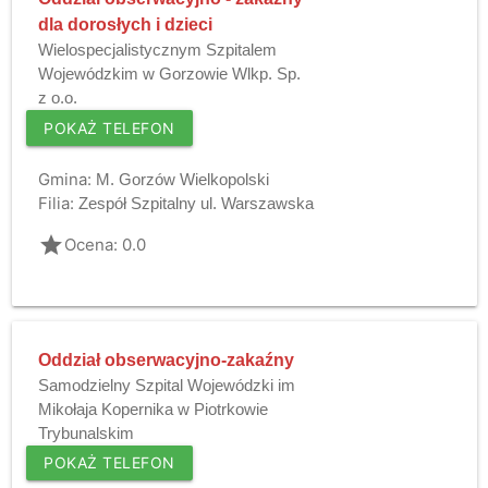
dla dorosłych i dzieci
Wielospecjalistycznym Szpitalem
Wojewódzkim w Gorzowie Wlkp. Sp.
z o.o.
POKAŻ TELEFON
Gmina:
M. Gorzów Wielkopolski
Filia:
Zespół Szpitalny ul. Warszawska
grade
Ocena: 0.0
Oddział obserwacyjno-zakaźny
Samodzielny Szpital Wojewódzki im
Mikołaja Kopernika w Piotrkowie
Trybunalskim
POKAŻ TELEFON