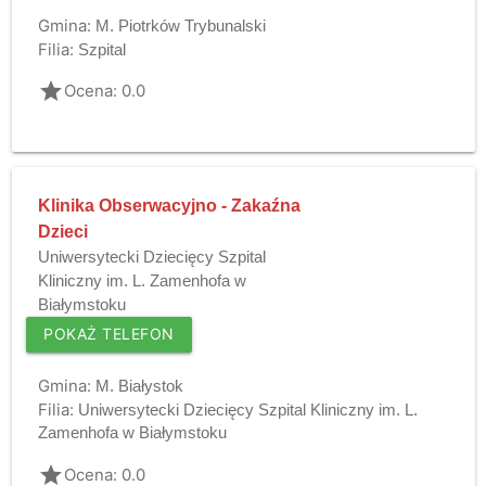
Gmina:
M. Piotrków Trybunalski
Filia:
Szpital
grade
Ocena: 0.0
Klinika Obserwacyjno - Zakaźna
Dzieci
Uniwersytecki Dziecięcy Szpital
Kliniczny im. L. Zamenhofa w
Białymstoku
POKAŻ TELEFON
Gmina:
M. Białystok
Filia:
Uniwersytecki Dziecięcy Szpital Kliniczny im. L.
Zamenhofa w Białymstoku
grade
Ocena: 0.0