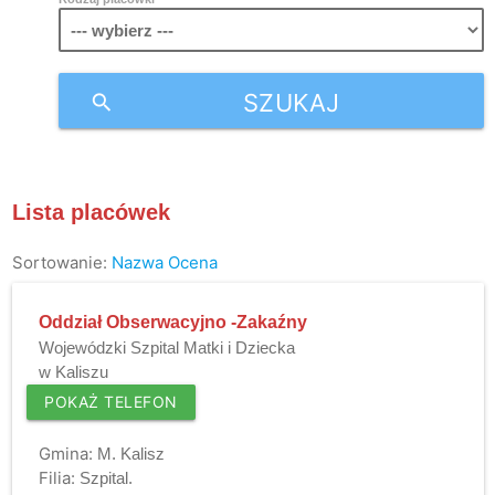
SZUKAJ
search
Lista placówek
Sortowanie:
Nazwa
Ocena
Oddział Obserwacyjno -Zakaźny
Wojewódzki Szpital Matki i Dziecka
w Kaliszu
POKAŻ TELEFON
Gmina:
M. Kalisz
Filia:
Szpital.