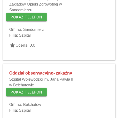
Zakładów Opieki Zdrowotnej w
Sandomierzu
POKAŻ TELEFON
Gmina:
Sandomierz
Filia:
Szpital
grade
Ocena: 0.0
Oddział obserwacyjno- zakaźny
Szpital Wojewódzki im. Jana Pawła II
w Bełchatowie
POKAŻ TELEFON
Gmina:
Bełchatów
Filia:
Szpital