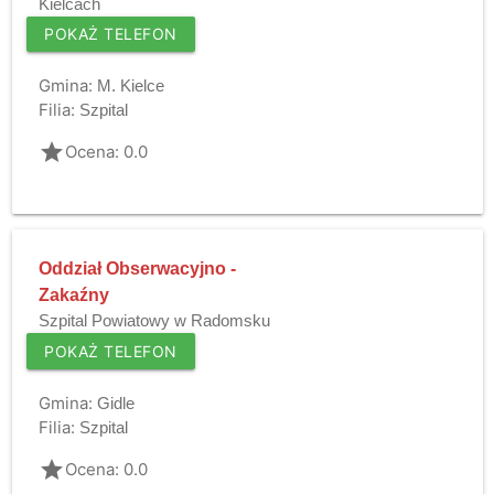
Kielcach
POKAŻ TELEFON
Gmina:
M. Kielce
Filia:
Szpital
grade
Ocena: 0.0
Oddział Obserwacyjno -
Zakaźny
Szpital Powiatowy w Radomsku
POKAŻ TELEFON
Gmina:
Gidle
Filia:
Szpital
grade
Ocena: 0.0