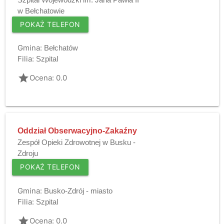
w Bełchatowie
POKAŻ TELEFON
Gmina:
Bełchatów
Filia:
Szpital
grade
Ocena: 0.0
Oddział Obserwacyjno-Zakaźny
Zespół Opieki Zdrowotnej w Busku -
Zdroju
POKAŻ TELEFON
Gmina:
Busko-Zdrój - miasto
Filia:
Szpital
grade
Ocena: 0.0