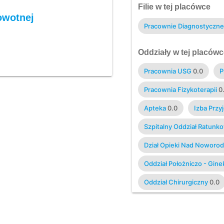
Filie w tej placówce
owotnej
Pracownie Diagnostyczne
Oddziały w tej placówc
Pracownia USG
0.0
P
Pracownia Fizykoterapii
0
Apteka
0.0
Izba Przy
Szpitalny Oddział Ratunk
Dział Opieki Nad Noworo
Oddział Położniczo - Gine
Oddział Chirurgiczny
0.0