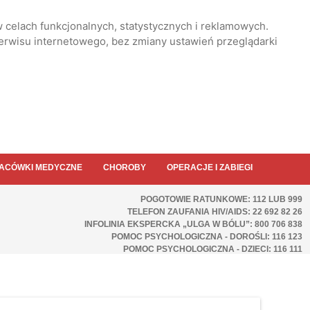
 celach funkcjonalnych, statystycznych i reklamowych.
serwisu internetowego, bez zmiany ustawień przeglądarki
ACÓWKI MEDYCZNE
CHOROBY
OPERACJE I ZABIEGI
POGOTOWIE RATUNKOWE: 112 LUB 999
TELEFON ZAUFANIA HIV/AIDS: 22 692 82 26
INFOLINIA EKSPERCKA „ULGA W BÓLU”: 800 706 838
POMOC PSYCHOLOGICZNA - DOROŚLI: 116 123
POMOC PSYCHOLOGICZNA - DZIECI: 116 111