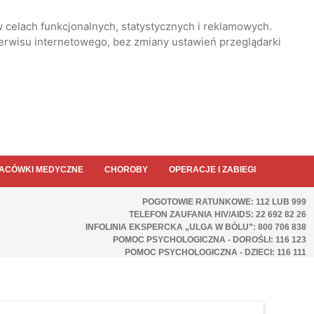
 celach funkcjonalnych, statystycznych i reklamowych.
serwisu internetowego, bez zmiany ustawień przeglądarki
ACÓWKI MEDYCZNE
CHOROBY
OPERACJE I ZABIEGI
POGOTOWIE RATUNKOWE: 112 LUB 999
TELEFON ZAUFANIA HIV/AIDS: 22 692 82 26
INFOLINIA EKSPERCKA „ULGA W BÓLU”: 800 706 838
POMOC PSYCHOLOGICZNA - DOROŚLI: 116 123
POMOC PSYCHOLOGICZNA - DZIECI: 116 111