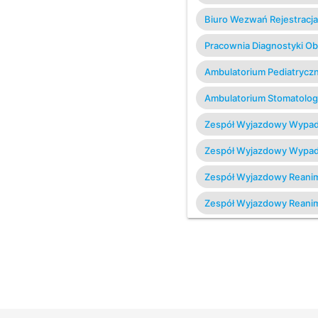
Biuro Wezwań Rejestracja 
Pracownia Diagnostyki O
Ambulatorium Pediatrycz
Ambulatorium Stomatolog
Zespół Wyjazdowy Wypa
Zespół Wyjazdowy Wypa
Zespół Wyjazdowy Reanim
Zespół Wyjazdowy Reanim