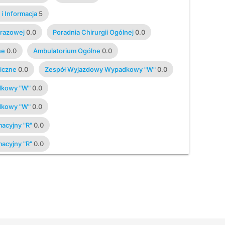
i Informacja
5
brazowej
0.0
Poradnia Chirurgii Ogólnej
0.0
ne
0.0
Ambulatorium Ogólne
0.0
iczne
0.0
Zespół Wyjazdowy Wypadkowy "W"
0.0
dkowy "W"
0.0
dkowy "W"
0.0
acyjny "R"
0.0
acyjny "R"
0.0