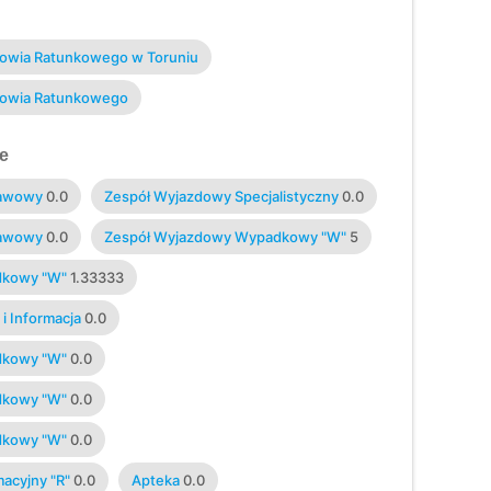
owia Ratunkowego w Toruniu
towia Ratunkowego
e
tawowy
0.0
Zespół Wyjazdowy Specjalistyczny
0.0
tawowy
0.0
Zespół Wyjazdowy Wypadkowy "W"
5
dkowy "W"
1.33333
i Informacja
0.0
dkowy "W"
0.0
dkowy "W"
0.0
dkowy "W"
0.0
acyjny "R"
0.0
Apteka
0.0