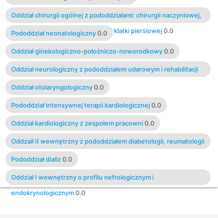
Oddział chirurgii ogólnej z pododdziałami: chirurgii naczyniowej,
chirurgii laparoskopowej, chirurgii klatki piersiowej
0.0
Pododdział neonatologiczny
0.0
Oddział ginekologiczno-położniczo-noworodkowy
0.0
Oddział neurologiczny z pododdziałem udarowym i rehabilitacji
neurologicznej
0.0
Oddział otolaryngologiczny
0.0
Pododdział intensywnej terapii kardiologicznej
0.0
Oddział kardiologiczny z zespołem pracowni
0.0
Oddzaił II wewnętrzny z pododdziałem diabetologii, reumatologii
i gastroenterologii
0.0
Pododdział dializ
0.0
Oddział I wewnętrzny o profilu nefrologicznym i
endokrynologicznym
0.0