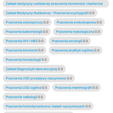
Zakład medycyny nuklearnej-pracownia hormonów i markerów
0.0
Zakład Medycyny Nuklearnej - Pracownia scyntygrafii
0.0
Pracownia osteoporozy
0.0
Pracownia endoskopowa
0.0
Pracownia bakteriologii
0.0
Pracownia mykologiczna
0.0
Pracownia HIV i HBS
0.0
Pracownia serologii
0.0
Pracownia biochemii
0.0
Pracownia analityki ogólnej
0.0
Pracownia hematologii
0.0
Zakład Diagnostyki laboratoryjnej
0.0
Pracownia USG przepływy naczyniowe
0.0
Pracownia USG ogólna
0.0
Pracownia mammografii
0.0
Pracownie radiologii
0.0
Pracownia homodynamiczna i badań naczyniowych
0.0