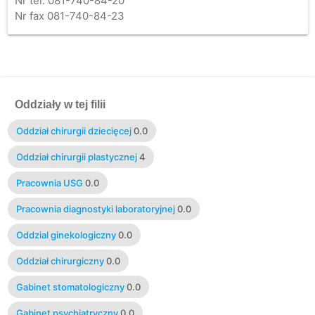
Nr tel. 081-740-84-20
Nr fax 081-740-84-23
Oddziały w tej filii
Oddział chirurgii dziecięcej
0.0
Oddział chirurgii plastycznej
4
Pracownia USG
0.0
Pracownia diagnostyki laboratoryjnej
0.0
Oddzial ginekologiczny
0.0
Oddział chirurgiczny
0.0
Gabinet stomatologiczny
0.0
Gabinet psychiatryczny
0.0