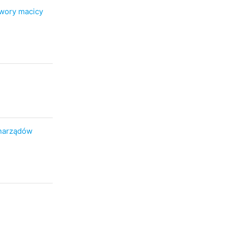
wory macicy
 narządów