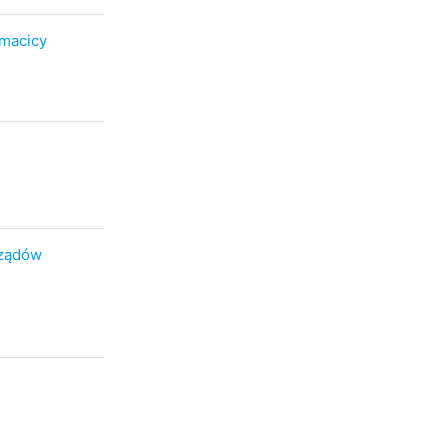
 macicy
rządów