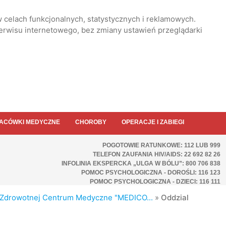
 celach funkcjonalnych, statystycznych i reklamowych.
serwisu internetowego, bez zmiany ustawień przeglądarki
ACÓWKI MEDYCZNE
CHOROBY
OPERACJE I ZABIEGI
POGOTOWIE RATUNKOWE: 112 LUB 999
TELEFON ZAUFANIA HIV/AIDS: 22 692 82 26
INFOLINIA EKSPERCKA „ULGA W BÓLU”: 800 706 838
POMOC PSYCHOLOGICZNA - DOROŚLI: 116 123
POMOC PSYCHOLOGICZNA - DZIECI: 116 111
i Zdrowotnej Centrum Medyczne "MEDICO...
»
Oddzial