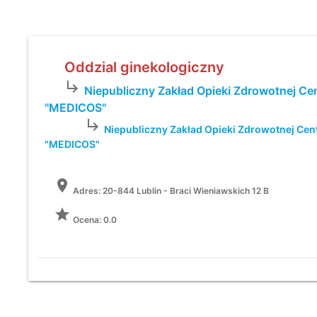
Oddzial ginekologiczny
subdirectory_arrow_right
Niepubliczny Zakład Opieki Zdrowotnej C
"MEDICOS"
subdirectory_arrow_right
Niepubliczny Zakład Opieki Zdrowotnej Ce
"MEDICOS"
location_on
Adres:
20-844 Lublin - Braci Wieniawskich 12 B
grade
Ocena: 0.0