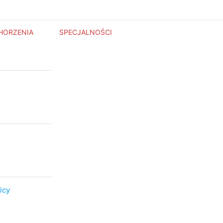
HORZENIA
SPECJALNOŚCI
icy