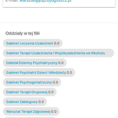
E-mail:
warsztat@pzp.bydgoszcz.pl
Oddziały w tej filii
Gabinet Leczenia Uzależnień
0.0
Gabinet Terapii Uzależnienia i Współuzależnienia od Alkoholu
0.0
Oddział Dzienny Psychiatryczny
0.0
Gabinet Psychiatrii Dzieci i Młodzieży
0.0
Gabinet Psychogeriatryczny
0.0
Gabinet Terapii Grupowej
0.0
Gabinet Zabiegowy
0.0
Warsztat Terapii Zajęciowej
0.0