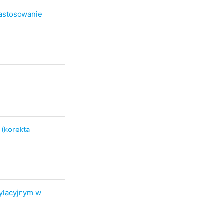
astosowanie
(korekta
ylacyjnym w