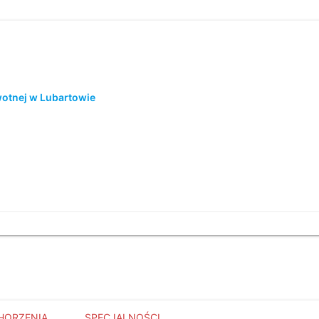
wotnej w Lubartowie
HORZENIA
SPECJALNOŚCI