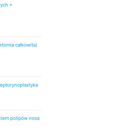
ych +
tomia całkowita)
eptorynoplastyka
ciem polipów nosa