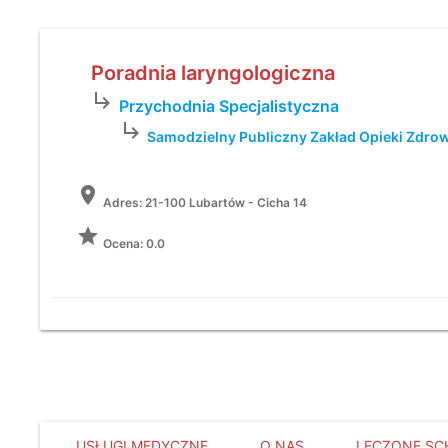
Poradnia laryngologiczna
subdirectory_arrow_right
Przychodnia Specjalistyczna
subdirectory_arrow_right
Samodzielny Publiczny Zakład Opieki Zdro
location_on
Adres:
21-100 Lubartów - Cicha 14
grade
Ocena: 0.0
USŁUGI MEDYCZNE
O NAS
LECZONE SC