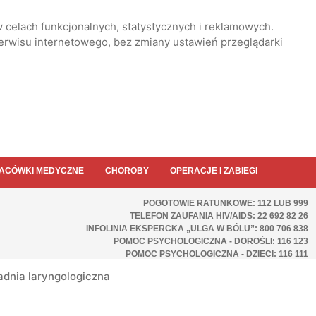
 celach funkcjonalnych, statystycznych i reklamowych.
serwisu internetowego, bez zmiany ustawień przeglądarki
ACÓWKI MEDYCZNE
CHOROBY
OPERACJE I ZABIEGI
POGOTOWIE RATUNKOWE: 112 LUB 999
TELEFON ZAUFANIA HIV/AIDS: 22 692 82 26
INFOLINIA EKSPERCKA „ULGA W BÓLU”: 800 706 838
POMOC PSYCHOLOGICZNA - DOROŚLI: 116 123
POMOC PSYCHOLOGICZNA - DZIECI: 116 111
adnia laryngologiczna