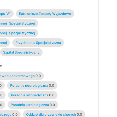
pu "A"
Ratownicze Zespoły Wyjazdowe
ej i Specjalistycznej
ej i Specjalistycznej
nnej
Przychodnia Specjalistyczna
Szpital Specjalistyczny
e
rzewodu pokarmowego
0.0
0
Poradnia neurologiczna
0.0
.0
Poradnia ortopedyczna
0.0
.0
Poradnia kardiologiczna
0.0
niczego
0.0
Oddział dla przewlekle chorych
0.0