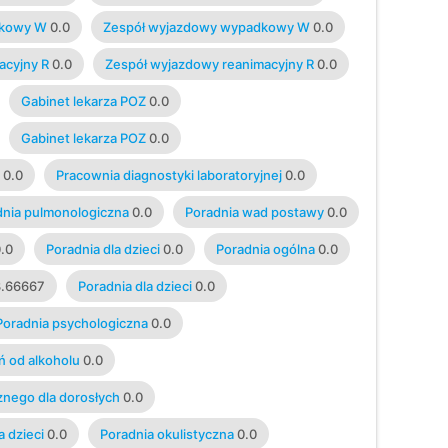
dkowy W
0.0
Zespół wyjazdowy wypadkowy W
0.0
acyjny R
0.0
Zespół wyjazdowy reanimacyjny R
0.0
Gabinet lekarza POZ
0.0
Gabinet lekarza POZ
0.0
0.0
Pracownia diagnostyki laboratoryjnej
0.0
dnia pulmonologiczna
0.0
Poradnia wad postawy
0.0
.0
Poradnia dla dzieci
0.0
Poradnia ogólna
0.0
.66667
Poradnia dla dzieci
0.0
Poradnia psychologiczna
0.0
ń od alkoholu
0.0
znego dla dorosłych
0.0
 dzieci
0.0
Poradnia okulistyczna
0.0