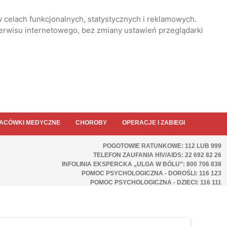
 celach funkcjonalnych, statystycznych i reklamowych.
serwisu internetowego, bez zmiany ustawień przeglądarki
ACÓWKI MEDYCZNE
CHOROBY
OPERACJE I ZABIEGI
POGOTOWIE RATUNKOWE: 112 LUB 999
TELEFON ZAUFANIA HIV/AIDS: 22 692 82 26
INFOLINIA EKSPERCKA „ULGA W BÓLU”: 800 706 838
POMOC PSYCHOLOGICZNA - DOROŚLI: 116 123
POMOC PSYCHOLOGICZNA - DZIECI: 116 111