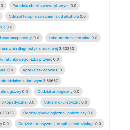
.0
Poradnia chorób wewnętrznych
0.0
Oddział terapii uzależnienia od alkoholu
0.0
płuc
0.0
i anatomapatologii
0.0
Laboratorium centralne
0.0
Pracownia diagnostyki obrazowej
3.33333
łu ratunkowego i izbą przyjęć
0.0
nnej
0.0
Apteka zakładowa
0.0
 pododdziałem udarowym
3.66667
rdiologiczny
0.0
Oddział urologiczny
0.0
- ortopedycznej
0.0
Oddział okulistyczny
0.0
3.33333
Oddział ginekologiczno- położniczy
0.0
ny
0.0
Oddział intensywnej terapii i anestezjologii
0.0