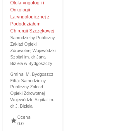
Otolaryngologii i
Onkologii
Laryngologicznej z
Pododdziałem
Chirurgii Szczękowej
Samodzielny Publiczny
Zakład Opieki
Zdrowotnej Wojewódzki
Szpital im. dr Jana
Biziela w Bydgoszczy
Gmina:
M. Bydgoszcz
Filia:
Samodzielny
Publiczny Zakład
Opieki Zdrowotnej
Wojewódzki Szpital im.
dr J. Biziela
Ocena:
grade
0.0