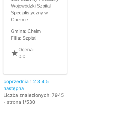
Wojewódzki Szpital
Specjalistyczny w
Chełmie
Gmina:
Chełm
Filia:
Szpital
Ocena:
grade
0.0
poprzednia
1
2
3
4
5
następna
Liczba znalezionych: 7945
- strona
1/530