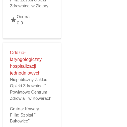
Zdrowotnej w Złotoryi
Ocena:
grade
0.0
Oddział
laryngologiczny
hospitalizacji
jednodniowych
Niepubliczny Zaklad
Opieki Zdrowotnej "
Powiatowe Centrum
Zdrowia " w Kowarach .
Gmina:
Kowary
Filia:
Szpital "
Bukowiec"