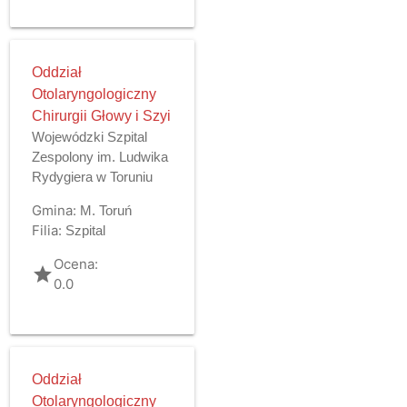
Oddział
Otolaryngologiczny
Chirurgii Głowy i Szyi
Wojewódzki Szpital
Zespolony im. Ludwika
Rydygiera w Toruniu
Gmina:
M. Toruń
Filia:
Szpital
Ocena:
grade
0.0
Oddział
Otolaryngologiczny