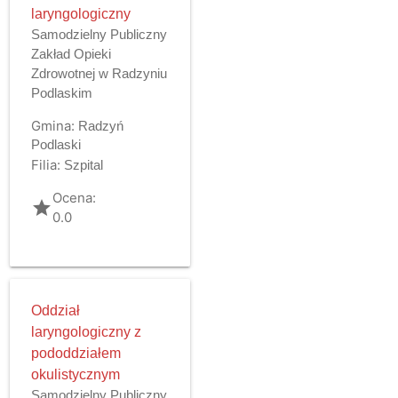
laryngologiczny
Samodzielny Publiczny
Zakład Opieki
Zdrowotnej w Radzyniu
Podlaskim
Gmina:
Radzyń
Podlaski
Filia:
Szpital
Ocena:
grade
0.0
Oddział
laryngologiczny z
pododdziałem
okulistycznym
Samodzielny Publiczny