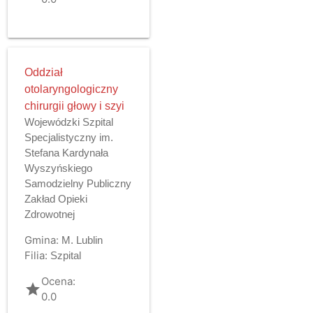
Oddział
otolaryngologiczny
chirurgii głowy i szyi
Wojewódzki Szpital
Specjalistyczny im.
Stefana Kardynała
Wyszyńskiego
Samodzielny Publiczny
Zakład Opieki
Zdrowotnej
Gmina:
M. Lublin
Filia:
Szpital
Ocena:
grade
0.0