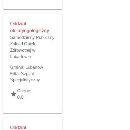
Oddział
otolaryngologiczny
Samodzielny Publiczny
Zakład Opieki
Zdrowotnej w
Lubartowie
Gmina:
Lubartów
Filia:
Szpital
Specjalistyczny
Ocena:
grade
0.0
Oddział