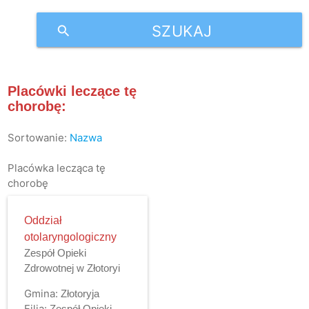
SZUKAJ
search
Placówki leczące tę
chorobę:
Sortowanie:
Nazwa
Placówka lecząca tę
chorobę
Oddział
otolaryngologiczny
Zespół Opieki
Zdrowotnej w Złotoryi
Gmina:
Złotoryja
Filia:
Zespół Opieki