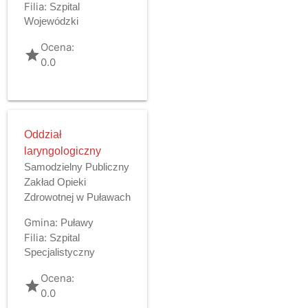
Filia:
Szpital
Wojewódzki
Ocena:
grade
0.0
Oddział
laryngologiczny
Samodzielny Publiczny
Zakład Opieki
Zdrowotnej w Puławach
Gmina:
Puławy
Filia:
Szpital
Specjalistyczny
Ocena:
grade
0.0