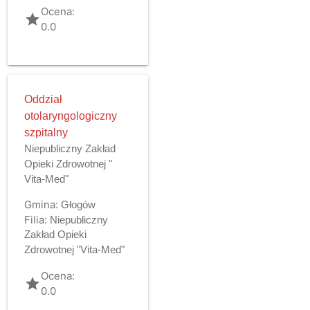
Ocena:
grade
0.0
Oddział
otolaryngologiczny
szpitalny
Niepubliczny Zakład
Opieki Zdrowotnej "
Vita-Med"
Gmina:
Głogów
Filia:
Niepubliczny
Zakład Opieki
Zdrowotnej "Vita-Med"
Ocena:
grade
0.0