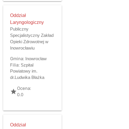
Oddział
Laryngologiczny
Publiczny
Specjalistyczny Zakład
Opieki Zdrowotnej w
Inowrocławiu
Gmina:
Inowrocław
Filia:
Szpital
Powiatowy im.
dr.Ludwika Błażka
Ocena:
grade
0.0
Oddział