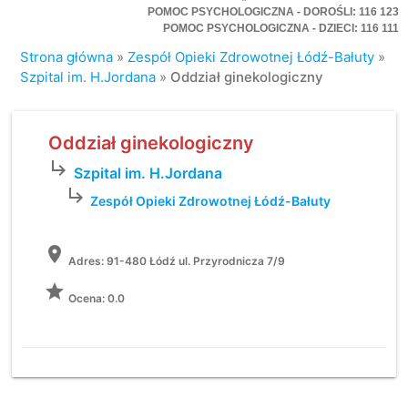
POMOC PSYCHOLOGICZNA - DOROŚLI: 116 123
POMOC PSYCHOLOGICZNA - DZIECI: 116 111
Strona główna
»
Zespół Opieki Zdrowotnej Łódź-Bałuty
»
Szpital im. H.Jordana
»
Oddział ginekologiczny
Oddział ginekologiczny
subdirectory_arrow_right
Szpital im. H.Jordana
subdirectory_arrow_right
Zespół Opieki Zdrowotnej Łódź-Bałuty
location_on
Adres:
91-480 Łódź ul. Przyrodnicza 7/9
grade
Ocena: 0.0