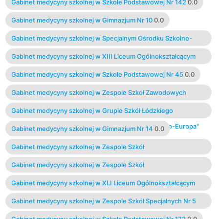
Gabinet medycyny szkolnej w Szkole Podstawowej Nr 142
0.0
Gabinet medycyny szkolnej w Gimnazjum Nr 10
0.0
Gabinet medycyny szkolnej w Specjalnym Ośrodku Szkolno-
Wychowawczym dla Dzieci Słabo Widzących
0.0
Gabinet medycyny szkolnej w XIII Liceum Ogólnokształcącym
0.0
Gabinet medycyny szkolnej w Szkole Podstawowej Nr 45
0.0
Gabinet medycyny szkolnej w Zespole Szkół Zawodowych
Specjalnych Nr 2
0.0
Gabinet medycyny szkolnej w Grupie Szkół Łódzkiego
Stowarzyszenia na Rzecz Porozumienia z Europą" Pro-Europa"
Gabinet medycyny szkolnej w Gimnazjum Nr 14
0.0
0.0
Gabinet medycyny szkolnej w Zespole Szkół
Ponadgimnazjalnych Nr 7
0.0
Gabinet medycyny szkolnej w Zespole Szkół
Ponadgimnazjalnych Nr 5
0.0
Gabinet medycyny szkolnej w XLI Liceum Ogólnokształcącym
0.0
Gabinet medycyny szkolnej w Zespole Szkół Specjalnych Nr 5
0.0
Gabinet medycyny szkolnej w Szkole Podstawowej Nr 172
0.0