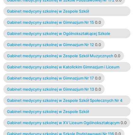
Gabinet medycyny szkolnej w Zespole Szkół
Ponadgimnazjalnych Nr 13
0.0
Gabinet medycyny szkolnej w Gimnazjum Nr 15
0.0
Gabinet medycyny szkolnej w Ogólnokształcącej Szkole
Baletowej
0.0
Gabinet medycyny szkolnej w Gimnazjum Nr 12
0.0
Gabinet medycyny szkolnej w Zespole Szkół Muzycznych
0.0
Gabinet medycyny szkolnej w Katolickim Gimnazjum i Liceum
Ogólnokształcącym
0.0
Gabinet medycyny szkolnej w Gimnazjum Nr 17
0.0
Gabinet medycyny szkolnej w Gimnazjum Nr 13
0.0
Gabinet medycyny szkolnej w Zespole Szkół Społecznych Nr 4
Łódzkiego Stowarzyszenia Społeczno - Oświatowego
0.0
Gabinet medycyny szkolnej w Zespole Szkół
Ponadgimnazjalnych Nr 20
0.0
Gabinet medycyny szkolnej w XV Liceum Ogólnokształcącym
0.0
Gabinet medycyny szkolnej w Szkole Podstawowej Nr 116
0.0