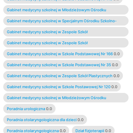
Gabinet medycyny szkolnej w Młodzieżowym Ośrodku
Socjoterapii Nr 2
0.0
Gabinet medycyny szkolnej w Specjalnym Ośrodku Szkolno-
Wychowawczym Nr 2 "Reymontówka"
0.0
Gabinet medycyny szkolnej w Zespole Szkół
Ponadgimnazjalnych Nr 21
0.0
Gabinet medycyny szkolnej w Zespole Szkół
Ponadgimnazjalnych Nr 1
0.0
Gabinet medycyny szkolnej w Szkole Podstawowej Nr 166
0.0
Gabinet medycyny szkolnej w Szkole Podstawowej Nr 35
0.0
Gabinet medycyny szkolnej w Zespole Szkół Plastycznych
0.0
Gabinet medycyny szkolnej w Szkole Postawowej Nr 120
0.0
Gabinet medycyny szkolnej w Młodzieżowym Ośrodku
Wychowawczym Nr 3
0.0
Poradnia urologiczna
0.0
Poradnia otolaryngologiczna dla dzieci
0.0
Poradnia otolaryngologiczna
0.0
Dział fizjoterapii
0.0