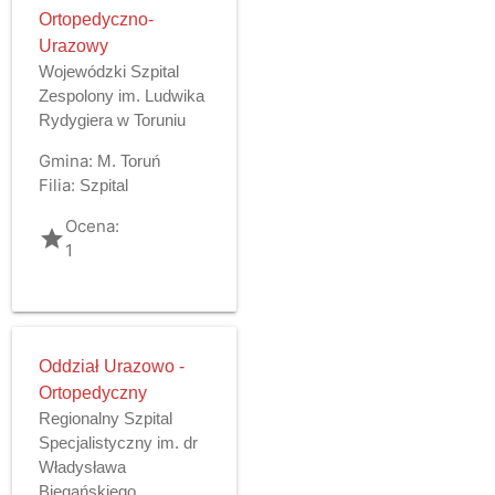
Ortopedyczno-
Urazowy
Wojewódzki Szpital
Zespolony im. Ludwika
Rydygiera w Toruniu
Gmina:
M. Toruń
Filia:
Szpital
Ocena:
grade
1
Oddział Urazowo -
Ortopedyczny
Regionalny Szpital
Specjalistyczny im. dr
Władysława
Biegańskiego