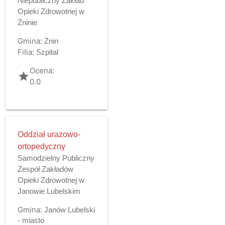
Niepubliczny Zakład
Opieki Zdrowotnej w
Żninie
Gmina:
Żnin
Filia:
Szpital
Ocena:
grade
0.0
Oddział urazowo-
ortopedyczny
Samodzielny Publiczny
Zespół Zakładów
Opieki Zdrowotnej w
Janowie Lubelskim
Gmina:
Janów Lubelski
- miasto