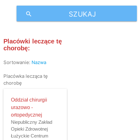
SZUKAJ
search
Placówki leczące tę
chorobę:
Sortowanie:
Nazwa
Placówka lecząca tę
chorobę
Oddział chirurgii
urazowo -
ortopedycznej
Niepubliczny Zakład
Opieki Zdrowotnej
Łużyckie Centrum