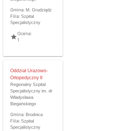
Gmina:
M. Grudziądz
Filia:
Szpital
Specjalistyczny
Ocena:
grade
1
Oddział Urazowo-
Ortopedyczny II
Regionalny Szpital
Specjalistyczny im. dr
Władysława
Biegańskiego
Gmina:
Brodnica
Filia:
Szpital
Specjalistyczny