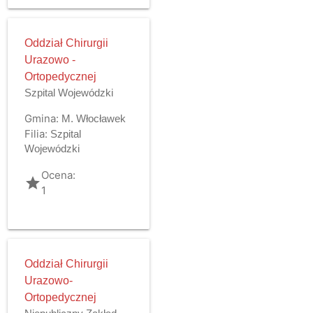
Oddział Chirurgii
Urazowo -
Ortopedycznej
Szpital Wojewódzki
Gmina:
M. Włocławek
Filia:
Szpital
Wojewódzki
Ocena:
grade
1
Oddział Chirurgii
Urazowo-
Ortopedycznej