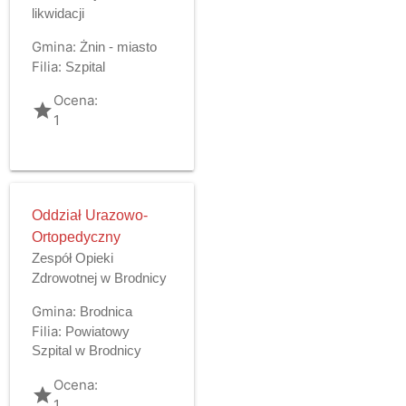
likwidacji
Gmina:
Żnin - miasto
Filia:
Szpital
Ocena:
grade
1
Oddział Urazowo-
Ortopedyczny
Zespół Opieki
Zdrowotnej w Brodnicy
Gmina:
Brodnica
Filia:
Powiatowy
Szpital w Brodnicy
Ocena:
grade
1