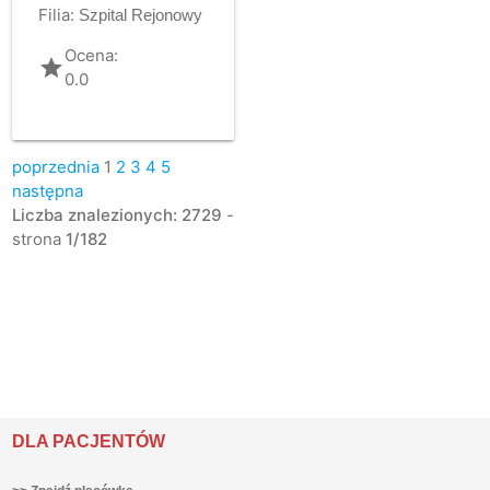
Filia:
Szpital Rejonowy
Ocena:
grade
0.0
poprzednia
1
2
3
4
5
następna
Liczba znalezionych: 2729
-
strona
1/182
DLA PACJENTÓW