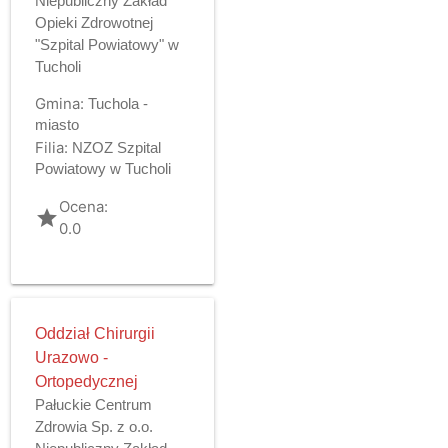
Niepubliczny Zakład
Opieki Zdrowotnej
"Szpital Powiatowy" w
Tucholi
Gmina:
Tuchola -
miasto
Filia:
NZOZ Szpital
Powiatowy w Tucholi
Ocena:
grade
0.0
Oddział Chirurgii
Urazowo -
Ortopedycznej
Pałuckie Centrum
Zdrowia Sp. z o.o.