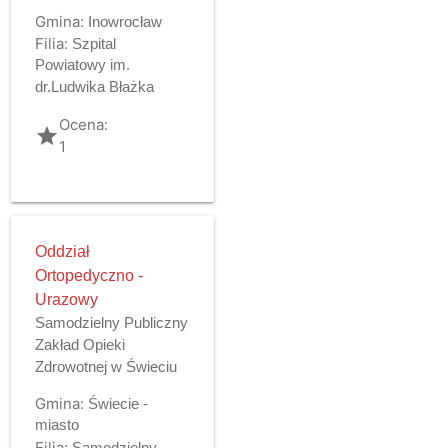
Gmina:
Inowrocław
Filia:
Szpital
Powiatowy im.
dr.Ludwika Błażka
Ocena:
grade
1
Oddział
Ortopedyczno -
Urazowy
Samodzielny Publiczny
Zakład Opieki
Zdrowotnej w Świeciu
Gmina:
Świecie -
miasto
Filia:
Samodzielny