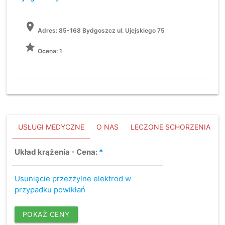
location_on
Adres:
85-168 Bydgoszcz ul. Ujejskiego 75
grade
Ocena: 1
USŁUGI MEDYCZNE
O NAS
LECZONE SCHORZENIA
Układ krążenia - Cena:
*
Usunięcie przezżylne elektrod w
przypadku powikłań
POKAŻ CENY