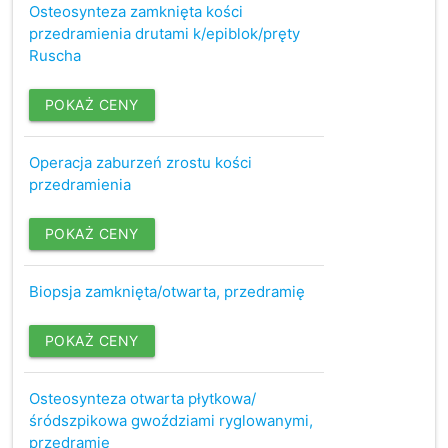
Osteosynteza zamknięta kości
przedramienia drutami k/epiblok/pręty
Ruscha
POKAŻ CENY
Operacja zaburzeń zrostu kości
przedramienia
POKAŻ CENY
Biopsja zamknięta/otwarta, przedramię
POKAŻ CENY
Osteosynteza otwarta płytkowa/
śródszpikowa gwoździami ryglowanymi,
przedramię