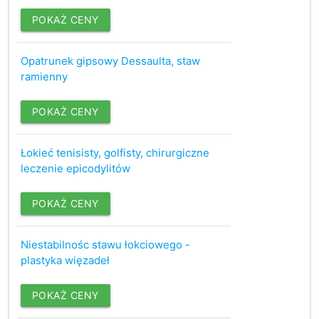
POKAŻ CENY
Opatrunek gipsowy Dessaulta, staw
ramienny
POKAŻ CENY
Łokieć tenisisty, golfisty, chirurgiczne
leczenie epicodylitów
POKAŻ CENY
Niestabilnośc stawu łokciowego -
plastyka więzadeł
POKAŻ CENY