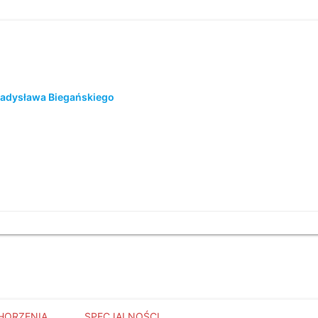
Władysława Biegańskiego
HORZENIA
SPECJALNOŚCI