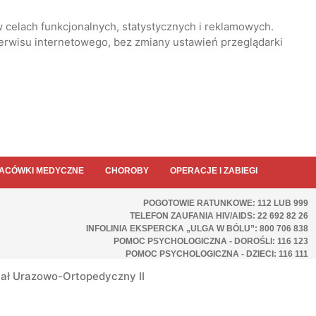
 celach funkcjonalnych, statystycznych i reklamowych.
serwisu internetowego, bez zmiany ustawień przeglądarki
ACÓWKI MEDYCZNE
CHOROBY
OPERACJE I ZABIEGI
POGOTOWIE RATUNKOWE: 112 LUB 999
TELEFON ZAUFANIA HIV/AIDS: 22 692 82 26
INFOLINIA EKSPERCKA „ULGA W BÓLU”: 800 706 838
POMOC PSYCHOLOGICZNA - DOROŚLI: 116 123
POMOC PSYCHOLOGICZNA - DZIECI: 116 111
ał Urazowo-Ortopedyczny II