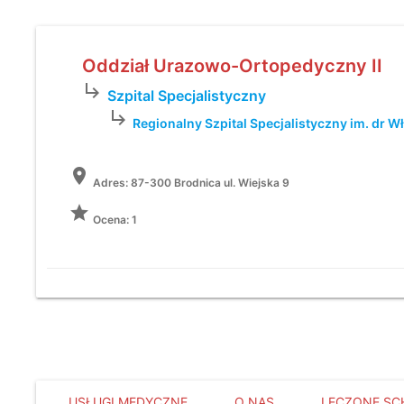
Oddział Urazowo-Ortopedyczny II
subdirectory_arrow_right
Szpital Specjalistyczny
subdirectory_arrow_right
Regionalny Szpital Specjalistyczny im. dr 
location_on
Adres:
87-300 Brodnica ul. Wiejska 9
grade
Ocena: 1
USŁUGI MEDYCZNE
O NAS
LECZONE SC