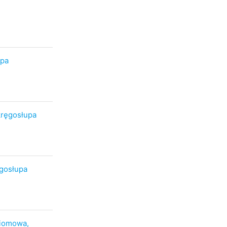
upa
kręgosłupa
ęgosłupa
ziomowa,