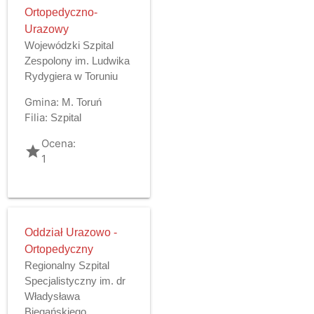
Ortopedyczno-
Urazowy
Wojewódzki Szpital
Zespolony im. Ludwika
Rydygiera w Toruniu
Gmina:
M. Toruń
Filia:
Szpital
Ocena:
grade
1
Oddział Urazowo -
Ortopedyczny
Regionalny Szpital
Specjalistyczny im. dr
Władysława
Biegańskiego