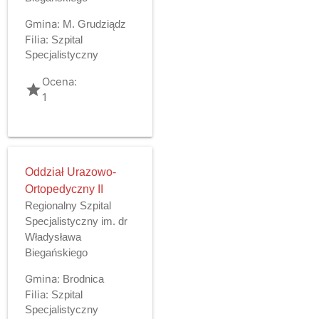
Gmina:
M. Grudziądz
Filia:
Szpital
Specjalistyczny
Ocena:
grade
1
Oddział Urazowo-
Ortopedyczny II
Regionalny Szpital
Specjalistyczny im. dr
Władysława
Biegańskiego
Gmina:
Brodnica
Filia:
Szpital
Specjalistyczny