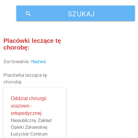
SZUKAJ
search
Placówki leczące tę
chorobę:
Sortowanie:
Nazwa
Placówka lecząca tę
chorobę
Oddział chirurgii
urazowo -
ortopedycznej
Niepubliczny Zakład
Opieki Zdrowotnej
Łużyckie Centrum