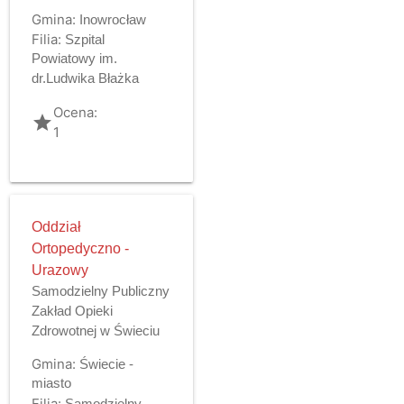
Gmina:
Inowrocław
Filia:
Szpital
Powiatowy im.
dr.Ludwika Błażka
Ocena:
grade
1
Oddział
Ortopedyczno -
Urazowy
Samodzielny Publiczny
Zakład Opieki
Zdrowotnej w Świeciu
Gmina:
Świecie -
miasto
Filia:
Samodzielny