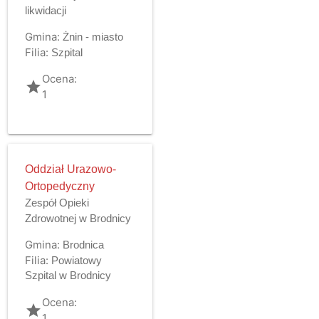
likwidacji
Gmina:
Żnin - miasto
Filia:
Szpital
Ocena:
grade
1
Oddział Urazowo-
Ortopedyczny
Zespół Opieki
Zdrowotnej w Brodnicy
Gmina:
Brodnica
Filia:
Powiatowy
Szpital w Brodnicy
Ocena:
grade
1