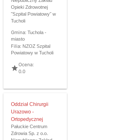
Niepubliczny Zakład
Opieki Zdrowotnej
"Szpital Powiatowy" w
Tucholi
Gmina:
Tuchola -
miasto
Filia:
NZOZ Szpital
Powiatowy w Tucholi
Ocena:
grade
0.0
Oddział Chirurgii
Urazowo -
Ortopedycznej
Pałuckie Centrum
Zdrowia Sp. z o.o.