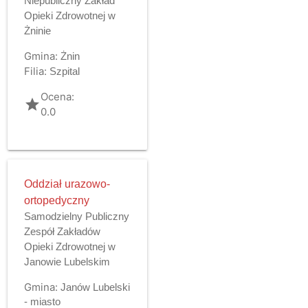
Niepubliczny Zakład
Opieki Zdrowotnej w
Żninie
Gmina:
Żnin
Filia:
Szpital
Ocena:
grade
0.0
Oddział urazowo-
ortopedyczny
Samodzielny Publiczny
Zespół Zakładów
Opieki Zdrowotnej w
Janowie Lubelskim
Gmina:
Janów Lubelski
- miasto