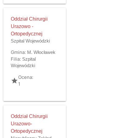
Oddział Chirurgii
Urazowo -
Ortopedycznej
Szpital Wojewódzki
Gmina:
M. Włocławek
Filia:
Szpital
Wojewódzki
Ocena:
grade
1
Oddział Chirurgii
Urazowo-
Ortopedycznej