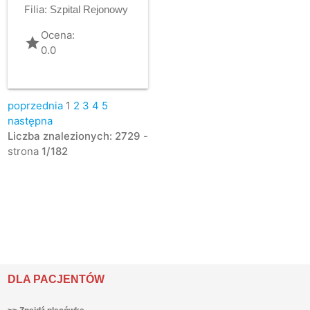
Filia:
Szpital Rejonowy
Ocena:
grade
0.0
poprzednia
1
2
3
4
5
następna
Liczba znalezionych: 2729
-
strona
1/182
DLA PACJENTÓW