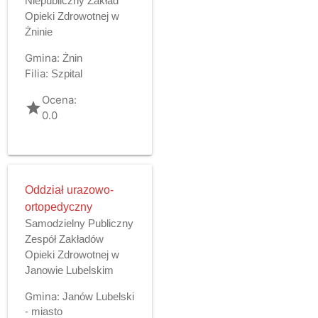
Niepubliczny Zakład
Opieki Zdrowotnej w
Żninie
Gmina:
Żnin
Filia:
Szpital
Ocena:
grade
0.0
Oddział urazowo-
ortopedyczny
Samodzielny Publiczny
Zespół Zakładów
Opieki Zdrowotnej w
Janowie Lubelskim
Gmina:
Janów Lubelski
- miasto