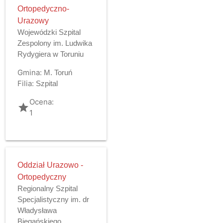
Ortopedyczno-
Urazowy
Wojewódzki Szpital
Zespolony im. Ludwika
Rydygiera w Toruniu
Gmina:
M. Toruń
Filia:
Szpital
Ocena:
grade
1
Oddział Urazowo -
Ortopedyczny
Regionalny Szpital
Specjalistyczny im. dr
Władysława
Biegańskiego