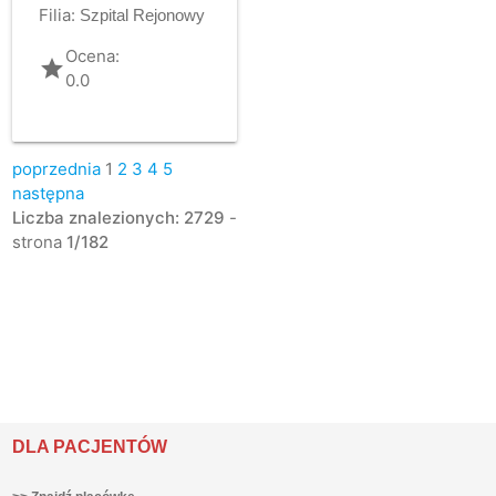
Filia:
Szpital Rejonowy
Ocena:
grade
0.0
poprzednia
1
2
3
4
5
następna
Liczba znalezionych: 2729
-
strona
1/182
DLA PACJENTÓW