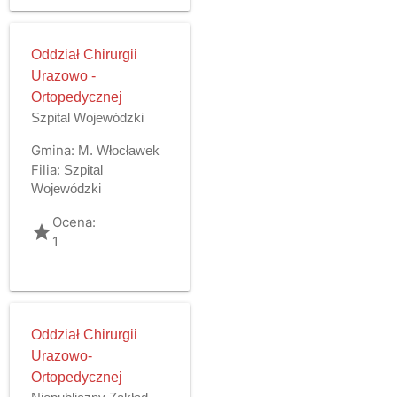
Oddział Chirurgii
Urazowo -
Ortopedycznej
Szpital Wojewódzki
Gmina:
M. Włocławek
Filia:
Szpital
Wojewódzki
Ocena:
grade
1
Oddział Chirurgii
Urazowo-
Ortopedycznej