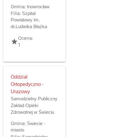
Gmina:
Inowrocław
Filia:
Szpital
Powiatowy im.
dr.Ludwika Błażka
Ocena:
grade
1
Oddział
Ortopedyczno -
Urazowy
Samodzielny Publiczny
Zakład Opieki
Zdrowotnej w Świeciu
Gmina:
Świecie -
miasto
Filia:
Samodzielny