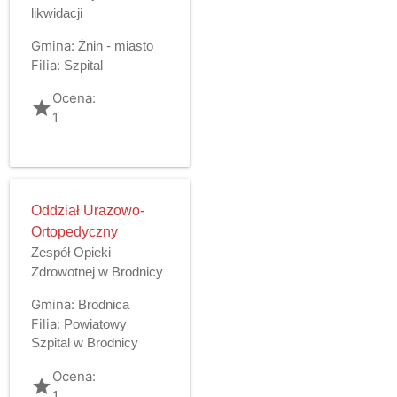
likwidacji
Gmina:
Żnin - miasto
Filia:
Szpital
Ocena:
grade
1
Oddział Urazowo-
Ortopedyczny
Zespół Opieki
Zdrowotnej w Brodnicy
Gmina:
Brodnica
Filia:
Powiatowy
Szpital w Brodnicy
Ocena:
grade
1