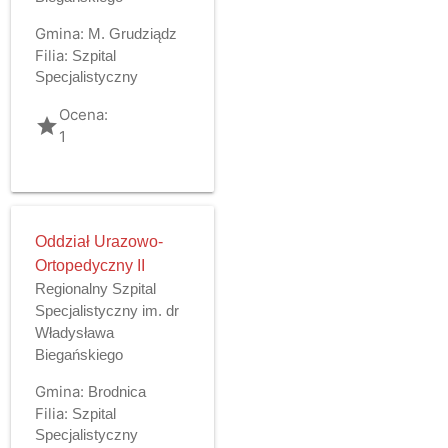
Gmina:
M. Grudziądz
Filia:
Szpital
Specjalistyczny
Ocena:
grade
1
Oddział Urazowo-
Ortopedyczny II
Regionalny Szpital
Specjalistyczny im. dr
Władysława
Biegańskiego
Gmina:
Brodnica
Filia:
Szpital
Specjalistyczny