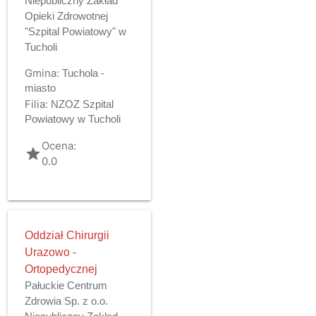
Niepubliczny Zakład
Opieki Zdrowotnej
"Szpital Powiatowy" w
Tucholi
Gmina:
Tuchola -
miasto
Filia:
NZOZ Szpital
Powiatowy w Tucholi
Ocena:
grade
0.0
Oddział Chirurgii
Urazowo -
Ortopedycznej
Pałuckie Centrum
Zdrowia Sp. z o.o.