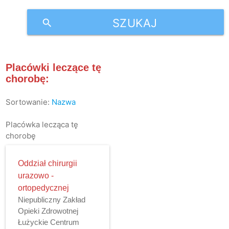
SZUKAJ
search
Placówki leczące tę
chorobę:
Sortowanie:
Nazwa
Placówka lecząca tę
chorobę
Oddział chirurgii
urazowo -
ortopedycznej
Niepubliczny Zakład
Opieki Zdrowotnej
Łużyckie Centrum