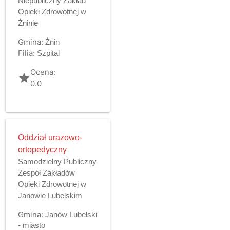
Niepubliczny Zakład
Opieki Zdrowotnej w
Żninie
Gmina:
Żnin
Filia:
Szpital
Ocena:
grade
0.0
Oddział urazowo-
ortopedyczny
Samodzielny Publiczny
Zespół Zakładów
Opieki Zdrowotnej w
Janowie Lubelskim
Gmina:
Janów Lubelski
- miasto