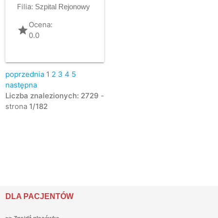
Filia:
Szpital Rejonowy
Ocena:
grade
0.0
poprzednia
1
2
3
4
5
następna
Liczba znalezionych: 2729
-
strona
1/182
DLA PACJENTÓW