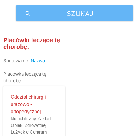
SZUKAJ
search
Placówki leczące tę
chorobę:
Sortowanie:
Nazwa
Placówka lecząca tę
chorobę
Oddział chirurgii
urazowo -
ortopedycznej
Niepubliczny Zakład
Opieki Zdrowotnej
Łużyckie Centrum