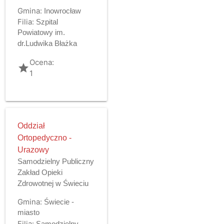
Gmina:
Inowrocław
Filia:
Szpital
Powiatowy im.
dr.Ludwika Błażka
Ocena:
grade
1
Oddział
Ortopedyczno -
Urazowy
Samodzielny Publiczny
Zakład Opieki
Zdrowotnej w Świeciu
Gmina:
Świecie -
miasto
Filia:
Samodzielny