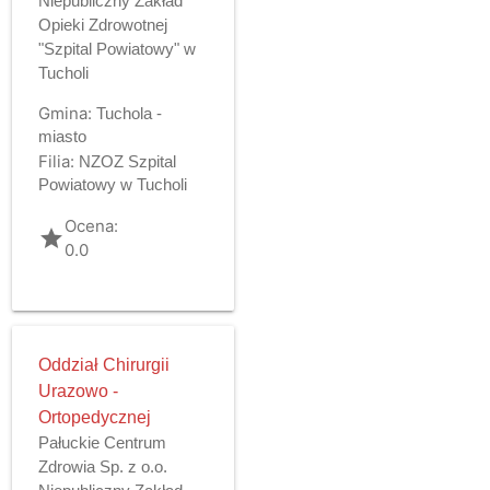
Niepubliczny Zakład
Opieki Zdrowotnej
"Szpital Powiatowy" w
Tucholi
Gmina:
Tuchola -
miasto
Filia:
NZOZ Szpital
Powiatowy w Tucholi
Ocena:
grade
0.0
Oddział Chirurgii
Urazowo -
Ortopedycznej
Pałuckie Centrum
Zdrowia Sp. z o.o.