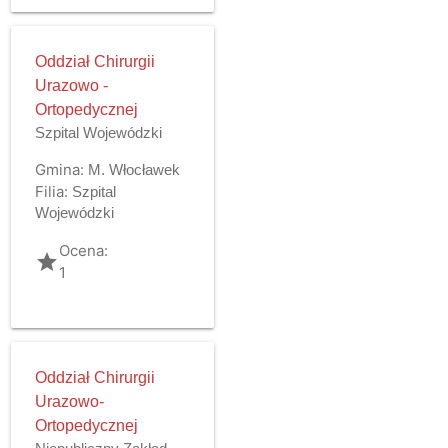
Oddział Chirurgii
Urazowo -
Ortopedycznej
Szpital Wojewódzki
Gmina:
M. Włocławek
Filia:
Szpital
Wojewódzki
Ocena:
grade
1
Oddział Chirurgii
Urazowo-
Ortopedycznej