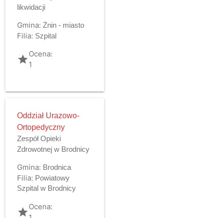
likwidacji
Gmina:
Żnin - miasto
Filia:
Szpital
Ocena:
grade
1
Oddział Urazowo-
Ortopedyczny
Zespół Opieki
Zdrowotnej w Brodnicy
Gmina:
Brodnica
Filia:
Powiatowy
Szpital w Brodnicy
Ocena:
grade
1