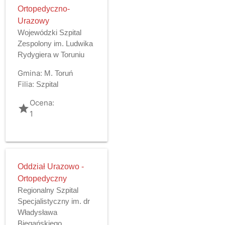
Ortopedyczno-
Urazowy
Wojewódzki Szpital
Zespolony im. Ludwika
Rydygiera w Toruniu
Gmina:
M. Toruń
Filia:
Szpital
Ocena:
grade
1
Oddział Urazowo -
Ortopedyczny
Regionalny Szpital
Specjalistyczny im. dr
Władysława
Biegańskiego