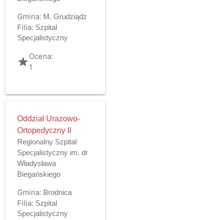
Gmina:
M. Grudziądz
Filia:
Szpital
Specjalistyczny
Ocena:
grade
1
Oddział Urazowo-
Ortopedyczny II
Regionalny Szpital
Specjalistyczny im. dr
Władysława
Biegańskiego
Gmina:
Brodnica
Filia:
Szpital
Specjalistyczny