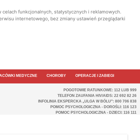
 celach funkcjonalnych, statystycznych i reklamowych.
serwisu internetowego, bez zmiany ustawień przeglądarki
ACÓWKI MEDYCZNE
CHOROBY
OPERACJE I ZABIEGI
POGOTOWIE RATUNKOWE: 112 LUB 999
TELEFON ZAUFANIA HIV/AIDS: 22 692 82 26
INFOLINIA EKSPERCKA „ULGA W BÓLU”: 800 706 838
POMOC PSYCHOLOGICZNA - DOROŚLI: 116 123
POMOC PSYCHOLOGICZNA - DZIECI: 116 111