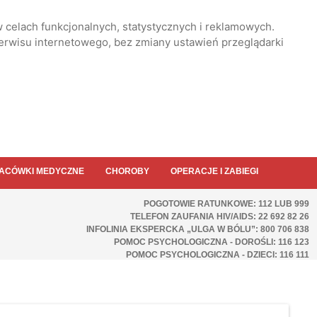
 celach funkcjonalnych, statystycznych i reklamowych.
serwisu internetowego, bez zmiany ustawień przeglądarki
ACÓWKI MEDYCZNE
CHOROBY
OPERACJE I ZABIEGI
POGOTOWIE RATUNKOWE: 112 LUB 999
TELEFON ZAUFANIA HIV/AIDS: 22 692 82 26
INFOLINIA EKSPERCKA „ULGA W BÓLU”: 800 706 838
POMOC PSYCHOLOGICZNA - DOROŚLI: 116 123
POMOC PSYCHOLOGICZNA - DZIECI: 116 111