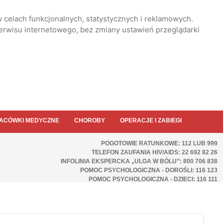
 celach funkcjonalnych, statystycznych i reklamowych.
serwisu internetowego, bez zmiany ustawień przeglądarki
ACÓWKI MEDYCZNE
CHOROBY
OPERACJE I ZABIEGI
POGOTOWIE RATUNKOWE: 112 LUB 999
TELEFON ZAUFANIA HIV/AIDS: 22 692 82 26
INFOLINIA EKSPERCKA „ULGA W BÓLU”: 800 706 838
POMOC PSYCHOLOGICZNA - DOROŚLI: 116 123
POMOC PSYCHOLOGICZNA - DZIECI: 116 111