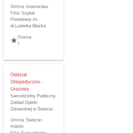
Gmina:
Inowrocław
Filia:
Szpital
Powiatowy im.
dr.Ludwika Błażka
Ocena:
grade
1
Oddział
Ortopedyczno -
Urazowy
Samodzielny Publiczny
Zakład Opieki
Zdrowotnej w Świeciu
Gmina:
Świecie -
miasto
Filia:
Samodzielny