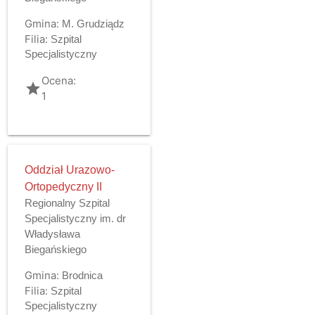
Gmina:
M. Grudziądz
Filia:
Szpital
Specjalistyczny
Ocena:
grade
1
Oddział Urazowo-
Ortopedyczny II
Regionalny Szpital
Specjalistyczny im. dr
Władysława
Biegańskiego
Gmina:
Brodnica
Filia:
Szpital
Specjalistyczny