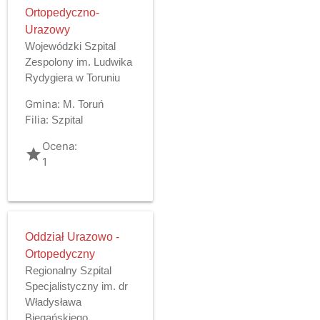
Ortopedyczno-
Urazowy
Wojewódzki Szpital
Zespolony im. Ludwika
Rydygiera w Toruniu
Gmina:
M. Toruń
Filia:
Szpital
Ocena:
grade
1
Oddział Urazowo -
Ortopedyczny
Regionalny Szpital
Specjalistyczny im. dr
Władysława
Biegańskiego