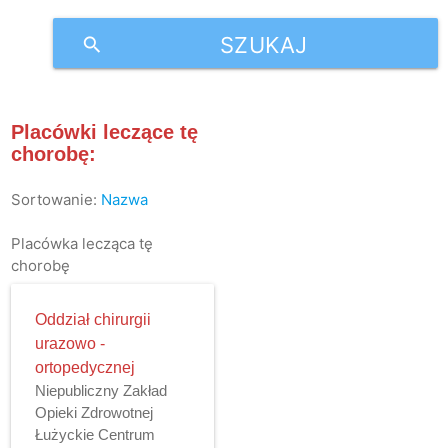
SZUKAJ
search
Placówki leczące tę
chorobę:
Sortowanie:
Nazwa
Placówka lecząca tę
chorobę
Oddział chirurgii
urazowo -
ortopedycznej
Niepubliczny Zakład
Opieki Zdrowotnej
Łużyckie Centrum