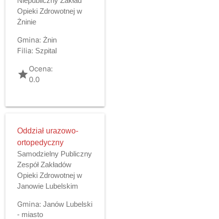
Niepubliczny Zakład
Opieki Zdrowotnej w
Żninie
Gmina:
Żnin
Filia:
Szpital
Ocena:
grade
0.0
Oddział urazowo-
ortopedyczny
Samodzielny Publiczny
Zespół Zakładów
Opieki Zdrowotnej w
Janowie Lubelskim
Gmina:
Janów Lubelski
- miasto