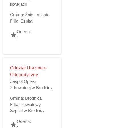
likwidacji
Gmina:
Żnin - miasto
Filia:
Szpital
Ocena:
grade
1
Oddział Urazowo-
Ortopedyczny
Zespół Opieki
Zdrowotnej w Brodnicy
Gmina:
Brodnica
Filia:
Powiatowy
Szpital w Brodnicy
Ocena:
grade
1