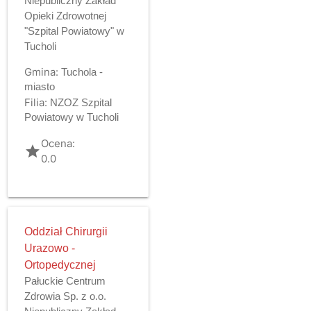
Niepubliczny Zakład
Opieki Zdrowotnej
"Szpital Powiatowy" w
Tucholi
Gmina:
Tuchola -
miasto
Filia:
NZOZ Szpital
Powiatowy w Tucholi
Ocena:
grade
0.0
Oddział Chirurgii
Urazowo -
Ortopedycznej
Pałuckie Centrum
Zdrowia Sp. z o.o.