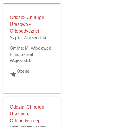
Oddział Chirurgii
Urazowo -
Ortopedycznej
Szpital Wojewódzki
Gmina:
M. Włocławek
Filia:
Szpital
Wojewódzki
Ocena:
grade
1
Oddział Chirurgii
Urazowo-
Ortopedycznej