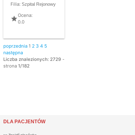
Filia:
Szpital Rejonowy
Ocena:
grade
0.0
poprzednia
1
2
3
4
5
następna
Liczba znalezionych: 2729
-
strona
1/182
DLA PACJENTÓW