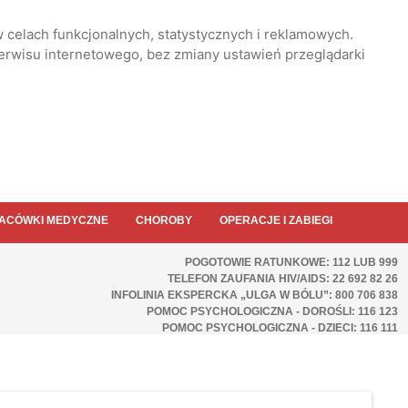
 celach funkcjonalnych, statystycznych i reklamowych.
serwisu internetowego, bez zmiany ustawień przeglądarki
ACÓWKI MEDYCZNE
CHOROBY
OPERACJE I ZABIEGI
POGOTOWIE RATUNKOWE: 112 LUB 999
TELEFON ZAUFANIA HIV/AIDS: 22 692 82 26
INFOLINIA EKSPERCKA „ULGA W BÓLU”: 800 706 838
POMOC PSYCHOLOGICZNA - DOROŚLI: 116 123
POMOC PSYCHOLOGICZNA - DZIECI: 116 111