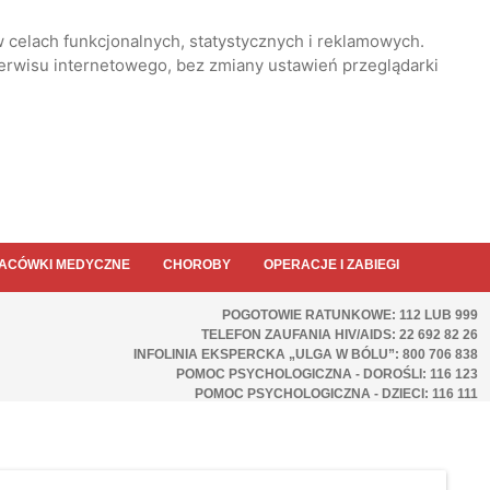
 celach funkcjonalnych, statystycznych i reklamowych.
serwisu internetowego, bez zmiany ustawień przeglądarki
ACÓWKI MEDYCZNE
CHOROBY
OPERACJE I ZABIEGI
POGOTOWIE RATUNKOWE: 112 LUB 999
TELEFON ZAUFANIA HIV/AIDS: 22 692 82 26
INFOLINIA EKSPERCKA „ULGA W BÓLU”: 800 706 838
POMOC PSYCHOLOGICZNA - DOROŚLI: 116 123
POMOC PSYCHOLOGICZNA - DZIECI: 116 111