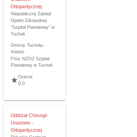
Ortopedycznej
Niepubliczny Zakład
Opieki Zdrowotnej
"Szpital Powiatowy" w
Tucholi
Gmina:
Tuchola -
miasto
Filia:
NZOZ Szpital
Powiatowy w Tucholi
Ocena:
grade
0.0
Oddział Chirurgii
Urazowo -
Ortopedycznej