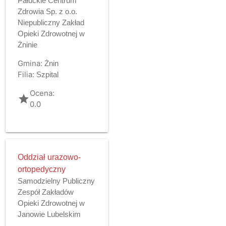
Pałuckie Centrum
Zdrowia Sp. z o.o.
Niepubliczny Zakład
Opieki Zdrowotnej w
Żninie
Gmina:
Żnin
Filia:
Szpital
Ocena:
grade
0.0
Oddział urazowo-
ortopedyczny
Samodzielny Publiczny
Zespół Zakładów
Opieki Zdrowotnej w
Janowie Lubelskim