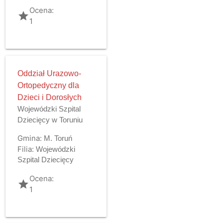
Ocena:
grade
1
Oddział Urazowo-
Ortopedyczny dla
Dzieci i Dorosłych
Wojewódzki Szpital
Dziecięcy w Toruniu
Gmina:
M. Toruń
Filia:
Wojewódzki
Szpital Dziecięcy
Ocena:
grade
1