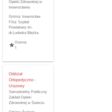
Opieki Zdrowotnej w
Inowrocławiu
Gmina:
Inowrocław
Filia:
Szpital
Powiatowy im.
dr.Ludwika Błażka
Ocena:
grade
1
Oddział
Ortopedyczno -
Urazowy
Samodzielny Publiczny
Zakład Opieki
Zdrowotnej w Świeciu
Gmina:
Świecie -