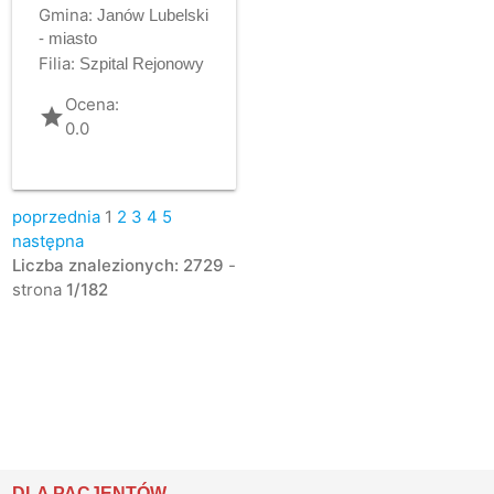
Gmina:
Janów Lubelski
- miasto
Filia:
Szpital Rejonowy
Ocena:
grade
0.0
poprzednia
1
2
3
4
5
następna
Liczba znalezionych: 2729
-
strona
1/182
DLA PACJENTÓW