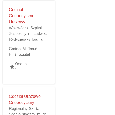
Oddział
Ortopedyczno-
Urazowy
Wojewódzki Szpital
Zespolony im. Ludwika
Rydygiera w Toruniu
Gmina:
M. Toruń
Filia:
Szpital
Ocena:
grade
1
Oddział Urazowo -
Ortopedyczny
Regionalny Szpital
Specjalistyczny im. dr