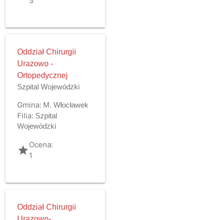
3
Oddział Chirurgii
Urazowo -
Ortopedycznej
Szpital Wojewódzki
Gmina:
M. Włocławek
Filia:
Szpital
Wojewódzki
Ocena:
grade
1
Oddział Chirurgii
Urazowo-