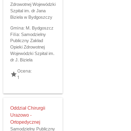
Zdrowotnej Wojewódzki
Szpital im. dr Jana
Biziela w Bydgoszczy
Gmina:
M. Bydgoszcz
Filia:
Samodzielny
Publiczny Zakład
Opieki Zdrowotnej
Wojewódzki Szpital im.
dr J. Biziela
Ocena:
grade
1
Oddział Chirurgii
Urazowo -
Ortopedycznej
Samodzielny Publiczny