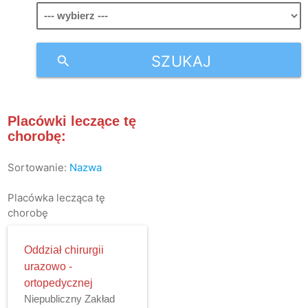
SZUKAJ
search
Placówki leczące tę
chorobę:
Sortowanie:
Nazwa
Placówka lecząca tę
chorobę
Oddział chirurgii
urazowo -
ortopedycznej
Niepubliczny Zakład