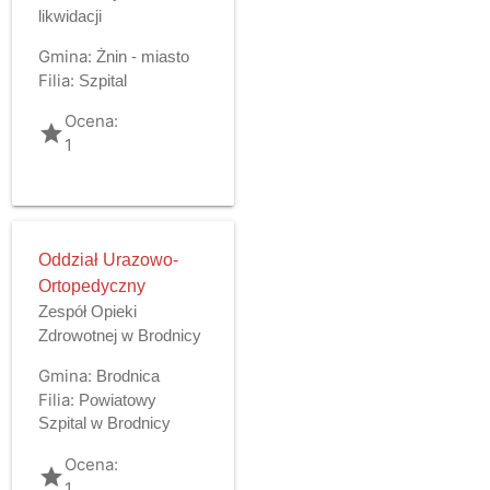
likwidacji
Gmina:
Żnin - miasto
Filia:
Szpital
Ocena:
grade
1
Oddział Urazowo-
Ortopedyczny
Zespół Opieki
Zdrowotnej w Brodnicy
Gmina:
Brodnica
Filia:
Powiatowy
Szpital w Brodnicy
Ocena:
grade
1