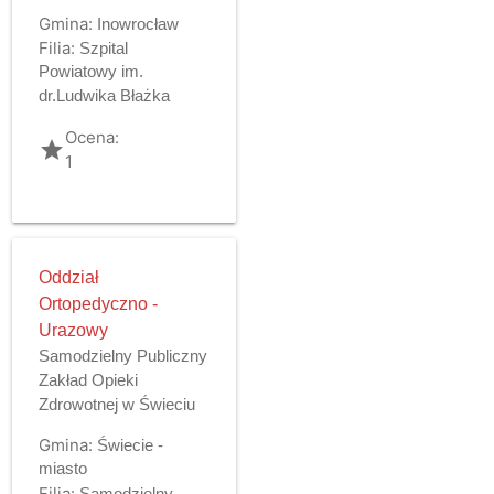
Gmina:
Inowrocław
Filia:
Szpital
Powiatowy im.
dr.Ludwika Błażka
Ocena:
grade
1
Oddział
Ortopedyczno -
Urazowy
Samodzielny Publiczny
Zakład Opieki
Zdrowotnej w Świeciu
Gmina:
Świecie -
miasto
Filia:
Samodzielny