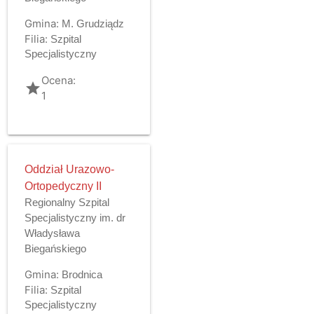
Gmina:
M. Grudziądz
Filia:
Szpital
Specjalistyczny
Ocena:
grade
1
Oddział Urazowo-
Ortopedyczny II
Regionalny Szpital
Specjalistyczny im. dr
Władysława
Biegańskiego
Gmina:
Brodnica
Filia:
Szpital
Specjalistyczny