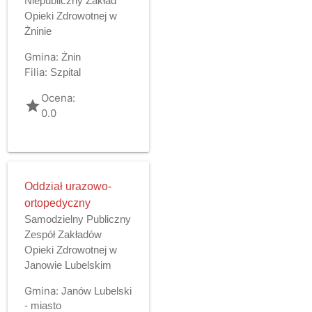
Niepubliczny Zakład
Opieki Zdrowotnej w
Żninie
Gmina:
Żnin
Filia:
Szpital
Ocena:
grade
0.0
Oddział urazowo-
ortopedyczny
Samodzielny Publiczny
Zespół Zakładów
Opieki Zdrowotnej w
Janowie Lubelskim
Gmina:
Janów Lubelski
- miasto