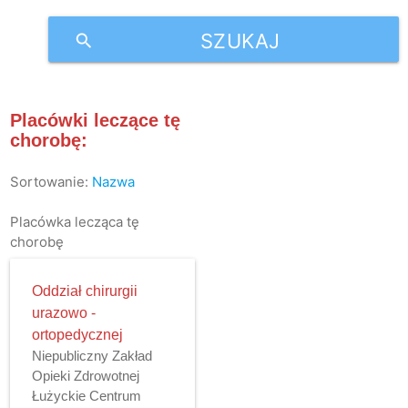
SZUKAJ
search
Placówki leczące tę
chorobę:
Sortowanie:
Nazwa
Placówka lecząca tę
chorobę
Oddział chirurgii
urazowo -
ortopedycznej
Niepubliczny Zakład
Opieki Zdrowotnej
Łużyckie Centrum