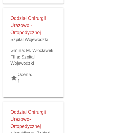
Oddział Chirurgii
Urazowo -
Ortopedycznej
Szpital Wojewódzki
Gmina:
M. Włocławek
Filia:
Szpital
Wojewódzki
Ocena:
grade
1
Oddział Chirurgii
Urazowo-
Ortopedycznej