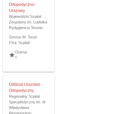
Ortopedyczno-
Urazowy
Wojewódzki Szpital
Zespolony im. Ludwika
Rydygiera w Toruniu
Gmina:
M. Toruń
Filia:
Szpital
Ocena:
grade
1
Oddział Urazowo -
Ortopedyczny
Regionalny Szpital
Specjalistyczny im. dr
Władysława
Biegańskiego