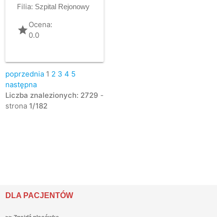
Filia:
Szpital Rejonowy
Ocena:
grade
0.0
poprzednia
1
2
3
4
5
następna
Liczba znalezionych: 2729
-
strona
1/182
DLA PACJENTÓW