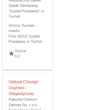
Niepubliczny Zakład
Opieki Zdrowotnej
"Szpital Powiatowy" w
Tucholi
Gmina:
Tuchola -
miasto
Filia:
NZOZ Szpital
Powiatowy w Tucholi
Ocena:
grade
0.0
Oddział Chirurgii
Urazowo -
Ortopedycznej
Pałuckie Centrum
Zdrowia Sp. z o.o.