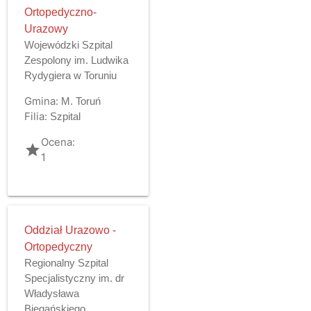
Ortopedyczno-
Urazowy
Wojewódzki Szpital
Zespolony im. Ludwika
Rydygiera w Toruniu
Gmina:
M. Toruń
Filia:
Szpital
Ocena:
grade
1
Oddział Urazowo -
Ortopedyczny
Regionalny Szpital
Specjalistyczny im. dr
Władysława
Biegańskiego