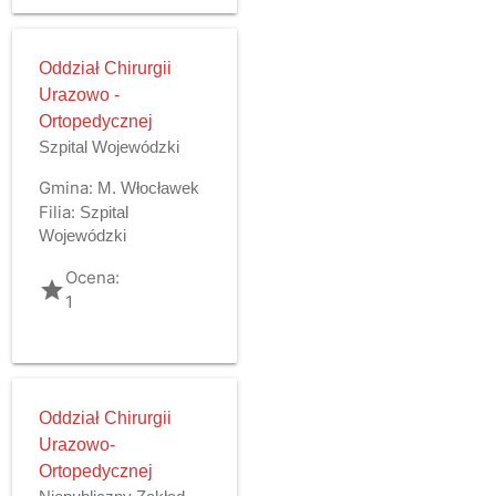
Oddział Chirurgii
Urazowo -
Ortopedycznej
Szpital Wojewódzki
Gmina:
M. Włocławek
Filia:
Szpital
Wojewódzki
Ocena:
grade
1
Oddział Chirurgii
Urazowo-
Ortopedycznej