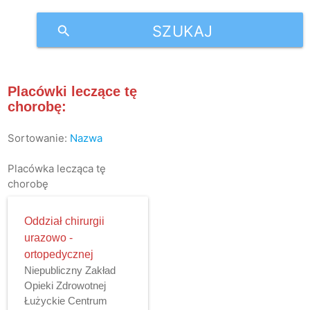
SZUKAJ
search
Placówki leczące tę
chorobę:
Sortowanie:
Nazwa
Placówka lecząca tę
chorobę
Oddział chirurgii
urazowo -
ortopedycznej
Niepubliczny Zakład
Opieki Zdrowotnej
Łużyckie Centrum