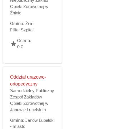
Niepubliczny Zakład
Opieki Zdrowotnej w
Żninie
Gmina:
Żnin
Filia:
Szpital
Ocena:
grade
0.0
Oddział urazowo-
ortopedyczny
Samodzielny Publiczny
Zespół Zakładów
Opieki Zdrowotnej w
Janowie Lubelskim
Gmina:
Janów Lubelski
- miasto