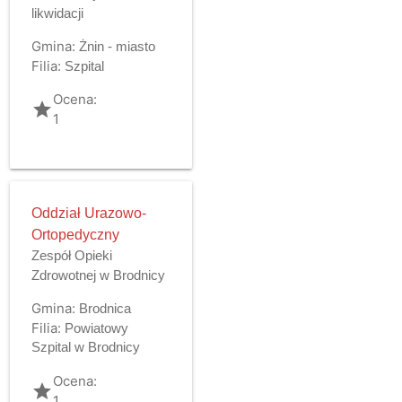
likwidacji
Gmina:
Żnin - miasto
Filia:
Szpital
Ocena:
grade
1
Oddział Urazowo-
Ortopedyczny
Zespół Opieki
Zdrowotnej w Brodnicy
Gmina:
Brodnica
Filia:
Powiatowy
Szpital w Brodnicy
Ocena:
grade
1