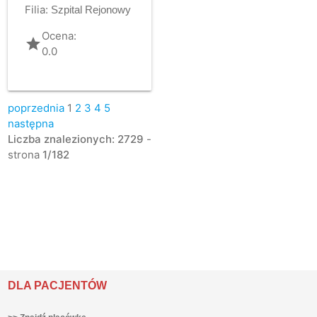
Filia:
Szpital Rejonowy
Ocena:
grade
0.0
poprzednia
1
2
3
4
5
następna
Liczba znalezionych: 2729
-
strona
1/182
DLA PACJENTÓW