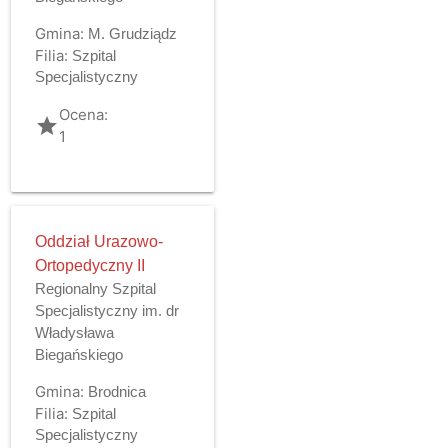
Gmina:
M. Grudziądz
Filia:
Szpital
Specjalistyczny
Ocena:
grade
1
Oddział Urazowo-
Ortopedyczny II
Regionalny Szpital
Specjalistyczny im. dr
Władysława
Biegańskiego
Gmina:
Brodnica
Filia:
Szpital
Specjalistyczny