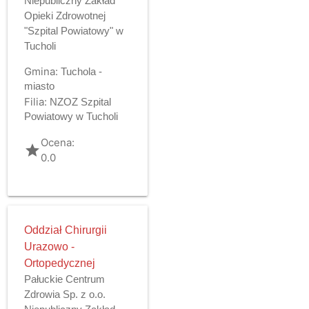
Niepubliczny Zakład
Opieki Zdrowotnej
"Szpital Powiatowy" w
Tucholi
Gmina:
Tuchola -
miasto
Filia:
NZOZ Szpital
Powiatowy w Tucholi
Ocena:
grade
0.0
Oddział Chirurgii
Urazowo -
Ortopedycznej
Pałuckie Centrum
Zdrowia Sp. z o.o.