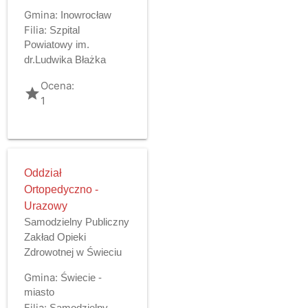
Gmina:
Inowrocław
Filia:
Szpital
Powiatowy im.
dr.Ludwika Błażka
Ocena:
grade
1
Oddział
Ortopedyczno -
Urazowy
Samodzielny Publiczny
Zakład Opieki
Zdrowotnej w Świeciu
Gmina:
Świecie -
miasto
Filia:
Samodzielny