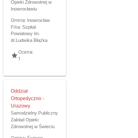
Opieki Zdrowotnej w
Inowrocławiu
Gmina:
Inowrocław
Filia:
Szpital
Powiatowy im.
dr.Ludwika Błażka
Ocena:
grade
1
Oddział
Ortopedyczno -
Urazowy
Samodzielny Publiczny
Zakład Opieki
Zdrowotnej w Świeciu
Gmina:
Świecie -