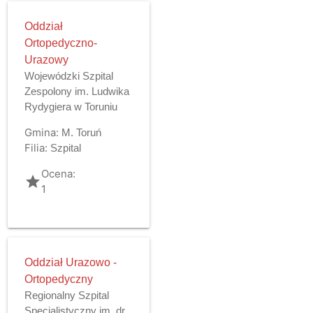
Oddział
Ortopedyczno-
Urazowy
Wojewódzki Szpital
Zespolony im. Ludwika
Rydygiera w Toruniu
Gmina:
M. Toruń
Filia:
Szpital
Ocena:
grade
1
Oddział Urazowo -
Ortopedyczny
Regionalny Szpital
Specjalistyczny im. dr