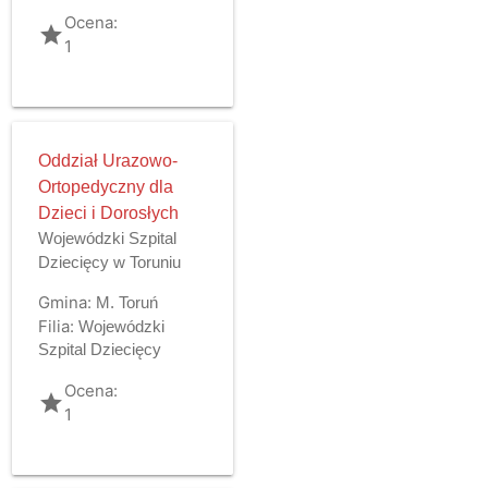
Ocena:
grade
1
Oddział Urazowo-
Ortopedyczny dla
Dzieci i Dorosłych
Wojewódzki Szpital
Dziecięcy w Toruniu
Gmina:
M. Toruń
Filia:
Wojewódzki
Szpital Dziecięcy
Ocena:
grade
1