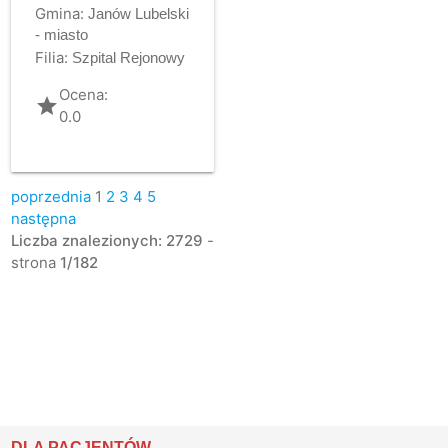
Gmina:
Janów Lubelski
- miasto
Filia:
Szpital Rejonowy
Ocena:
grade
0.0
poprzednia
1
2
3
4
5
następna
Liczba znalezionych: 2729
-
strona
1/182
DLA PACJENTÓW