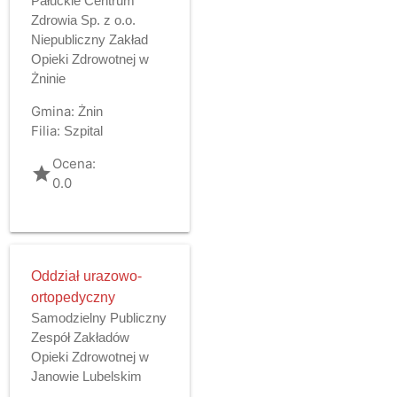
Pałuckie Centrum
Zdrowia Sp. z o.o.
Niepubliczny Zakład
Opieki Zdrowotnej w
Żninie
Gmina:
Żnin
Filia:
Szpital
Ocena:
grade
0.0
Oddział urazowo-
ortopedyczny
Samodzielny Publiczny
Zespół Zakładów
Opieki Zdrowotnej w
Janowie Lubelskim