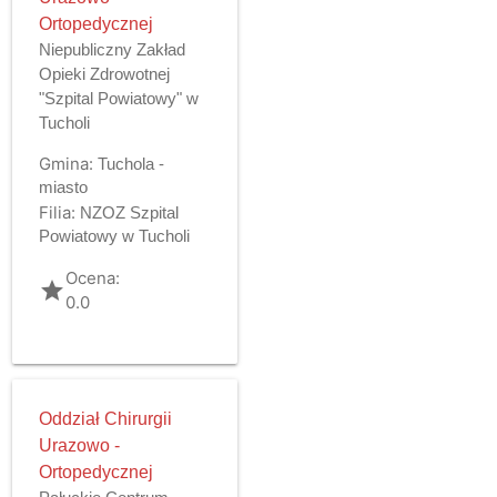
Ortopedycznej
Niepubliczny Zakład
Opieki Zdrowotnej
"Szpital Powiatowy" w
Tucholi
Gmina:
Tuchola -
miasto
Filia:
NZOZ Szpital
Powiatowy w Tucholi
Ocena:
grade
0.0
Oddział Chirurgii
Urazowo -
Ortopedycznej