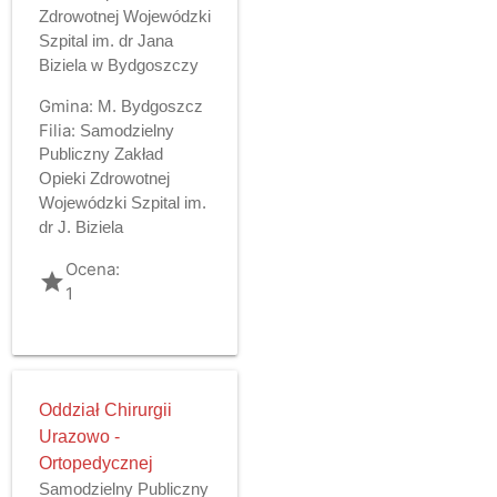
Zdrowotnej Wojewódzki
Szpital im. dr Jana
Biziela w Bydgoszczy
Gmina:
M. Bydgoszcz
Filia:
Samodzielny
Publiczny Zakład
Opieki Zdrowotnej
Wojewódzki Szpital im.
dr J. Biziela
Ocena:
grade
1
Oddział Chirurgii
Urazowo -
Ortopedycznej
Samodzielny Publiczny