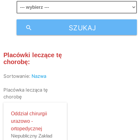
SZUKAJ
search
Placówki leczące tę
chorobę:
Sortowanie:
Nazwa
Placówka lecząca tę
chorobę
Oddział chirurgii
urazowo -
ortopedycznej
Niepubliczny Zakład