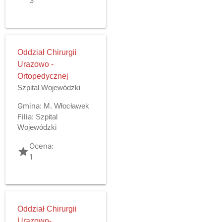
3
Oddział Chirurgii
Urazowo -
Ortopedycznej
Szpital Wojewódzki
Gmina:
M. Włocławek
Filia:
Szpital
Wojewódzki
Ocena:
grade
1
Oddział Chirurgii
Urazowo-