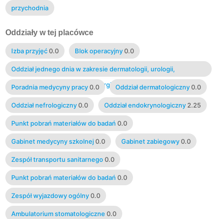
przychodnia
Oddziały w tej placówce
Izba przyjęć
0.0
Blok operacyjny
0.0
Oddział jednego dnia w zakresie dermatologii, urologii,
ginekologii i położnictwa, chirurgii ogólnej
0.0
Poradnia medycyny pracy
0.0
Oddział dermatologiczny
0.0
Oddział nefrologiczny
0.0
Oddział endokrynologiczny
2.25
Punkt pobrań materiałów do badań
0.0
Gabinet medycyny szkolnej
0.0
Gabinet zabiegowy
0.0
Zespół transportu sanitarnego
0.0
Punkt pobrań materiałów do badań
0.0
Zespół wyjazdowy ogólny
0.0
Ambulatorium stomatologiczne
0.0