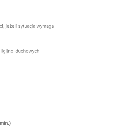
i, jeżeli sytuacja wymaga
eligijno-duchowych
min.)