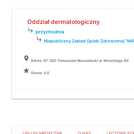
Oddział dermatologiczny
subdirectory_arrow_right
przychodnia
subdirectory_arrow_right
Niepubliczny Zakład Opieki Zdrowotnej "M
location_on
Adres:
97-200 Tomaszów Mazowiecki ul. Mireckiego 90
grade
Ocena: 0.0
USŁUGI MEDYCZNE
O NAS
LECZONE SC