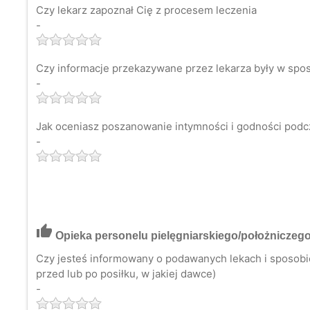
Czy lekarz zapoznał Cię z procesem leczenia
-
Czy informacje przekazywane przez lekarza były w spos
-
Jak oceniasz poszanowanie intymności i godności podc
-
thumb_up
Opieka personelu pielęgniarskiego/położniczeg
Czy jesteś informowany o podawanych lekach i sposobie 
przed lub po posiłku, w jakiej dawce)
-