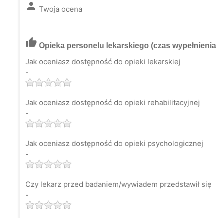
person
Twoja ocena
thumb_up
Opieka personelu lekarskiego
(czas wypełnienia 
Jak oceniasz dostępność do opieki lekarskiej
-
Jak oceniasz dostępność do opieki rehabilitacyjnej
-
Jak oceniasz dostępność do opieki psychologicznej
-
Czy lekarz przed badaniem/wywiadem przedstawił się
-