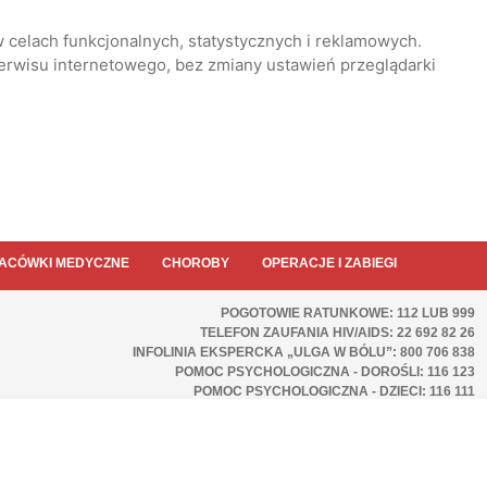
 celach funkcjonalnych, statystycznych i reklamowych.
serwisu internetowego, bez zmiany ustawień przeglądarki
ACÓWKI MEDYCZNE
CHOROBY
OPERACJE I ZABIEGI
POGOTOWIE RATUNKOWE: 112 LUB 999
TELEFON ZAUFANIA HIV/AIDS: 22 692 82 26
INFOLINIA EKSPERCKA „ULGA W BÓLU”: 800 706 838
POMOC PSYCHOLOGICZNA - DOROŚLI: 116 123
POMOC PSYCHOLOGICZNA - DZIECI: 116 111