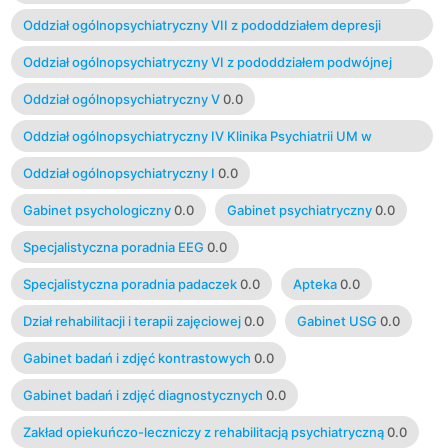
Oddział ogólnopsychiatryczny VII z pododdziałem depresji
opornych
0.0
Oddział ogólnopsychiatryczny VI z pododdziałem podwójnej
diagnozy
0.0
Oddział ogólnopsychiatryczny V
0.0
Oddział ogólnopsychiatryczny IV Klinika Psychiatrii UM w
Białymstoku
0.0
Oddział ogólnopsychiatryczny I
0.0
Gabinet psychologiczny
0.0
Gabinet psychiatryczny
0.0
Specjalistyczna poradnia EEG
0.0
Specjalistyczna poradnia padaczek
0.0
Apteka
0.0
Dział rehabilitacji i terapii zajęciowej
0.0
Gabinet USG
0.0
Gabinet badań i zdjęć kontrastowych
0.0
Gabinet badań i zdjęć diagnostycznych
0.0
Zakład opiekuńczo-leczniczy z rehabilitacją psychiatryczną
0.0