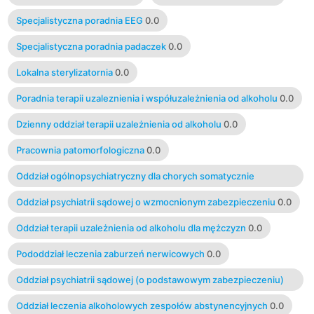
Specjalistyczna poradnia EEG
0.0
Specjalistyczna poradnia padaczek
0.0
Lokalna sterylizatornia
0.0
Poradnia terapii uzaleznienia i współuzależnienia od alkoholu
0.0
Dzienny oddział terapii uzależnienia od alkoholu
0.0
Pracownia patomorfologiczna
0.0
Oddział ogólnopsychiatryczny dla chorych somatycznie
(psychosomatyczny)
0.0
Oddział psychiatrii sądowej o wzmocnionym zabezpieczeniu
0.0
Oddział terapii uzależnienia od alkoholu dla mężczyzn
0.0
Pododdział leczenia zaburzeń nerwicowych
0.0
Oddział psychiatrii sądowej (o podstawowym zabezpieczeniu)
0.0
Oddział leczenia alkoholowych zespołów abstynencyjnych
0.0