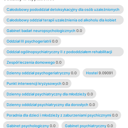
Całodobowy pododdział detoksykacyjny dla osób uzależnionych
od substancji psychoaktywnych
0.0
Całodobowy oddział terapii uzależnienia od alkoholu dla kobiet
0.0
Gabinet badań neuropsychologicznych
0.0
Oddział III psychogeriatrii
0.0
Oddział ogólnopsychiatryczny II z pododdziałem rehabilitacji
psychiatrycznej
0.0
Zespół leczenia domowego
0.0
Dzienny oddział psychogeriatryczny
0.0
Hostel
9.09091
Punkt interwencji kryzysowych
0.0
Dzienny oddział psychiatryczny dla młodzieży
0.0
Dzienny odddział psychiatryczny dla dorosłych
0.0
Poradnia dla dzieci i młodzieży z zaburzeniami psychicznymi
0.0
Gabinet psychologiczny
0.0
Gabinet psychiatryczny
0.0