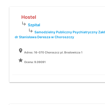
Hostel
subdirectory_arrow_right
Szpital
subdirectory_arrow_right
Samodzielny Publiczny Psychiatryczny Zakł
dr Stanisława Deresza w Choroszczy
location_on
Adres:
16-070 Choroszcz pl. Brodowicza 1
grade
Ocena: 9.09091