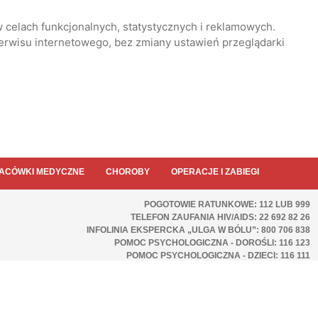
 celach funkcjonalnych, statystycznych i reklamowych.
serwisu internetowego, bez zmiany ustawień przeglądarki
ACÓWKI MEDYCZNE
CHOROBY
OPERACJE I ZABIEGI
POGOTOWIE RATUNKOWE: 112 LUB 999
TELEFON ZAUFANIA HIV/AIDS: 22 692 82 26
INFOLINIA EKSPERCKA „ULGA W BÓLU”: 800 706 838
POMOC PSYCHOLOGICZNA - DOROŚLI: 116 123
POMOC PSYCHOLOGICZNA - DZIECI: 116 111