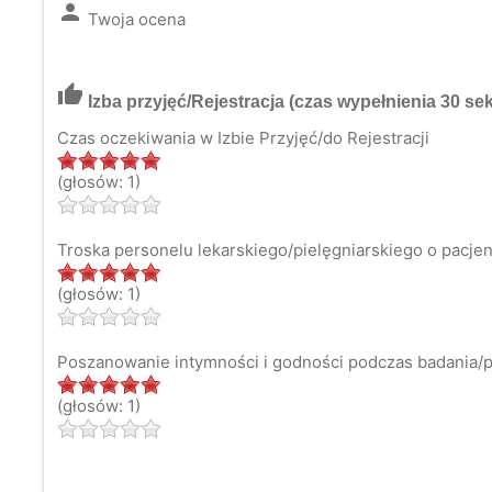
person
Twoja ocena
thumb_up
Izba przyjęć/Rejestracja
(czas wypełnienia 30 sek
Czas oczekiwania w Izbie Przyjęć/do Rejestracji
(głosów: 1)
Troska personelu lekarskiego/pielęgniarskiego o pacjen
(głosów: 1)
Poszanowanie intymności i godności podczas badania/pr
(głosów: 1)