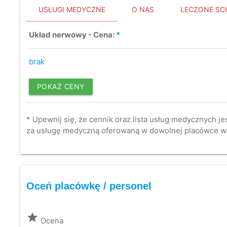
USŁUGI MEDYCZNE
O NAS
LECZONE SC
Układ nerwowy - Cena:
*
brak
POKAŻ CENY
* Upewnij się, że cennik oraz lista usług medycznych je
za usługę medyczną oferowaną w dowolnej placówce w
Oceń placówkę / personel
grade
Ocena