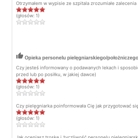
Otrzymałem w wypisie ze szpitala zrozumiałe zaleceni
(głosów: 1)
thumb_up
Opieka personelu pielęgniarskiego/położniczeg
Czy jesteś informowany o podawanych lekach i sposobie 
przed lub po posiłku, w jakiej dawce)
(głosów: 1)
Czy pielęgniarka poinformowała Cię jak przygotować si
(głosów: 1)
Jak oceniasz troskę i życzliwość personelu pielęgniars