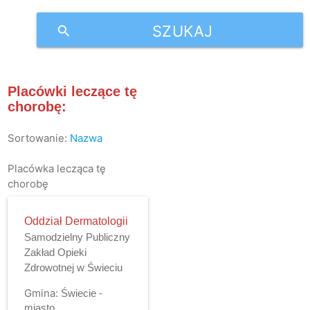
SZUKAJ
search
Placówki leczące tę
chorobę:
Sortowanie:
Nazwa
Placówka lecząca tę
chorobę
Oddział Dermatologii
Samodzielny Publiczny
Zakład Opieki
Zdrowotnej w Świeciu
Gmina:
Świecie -
miasto