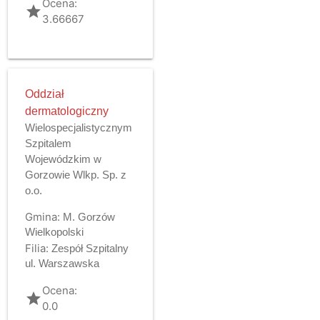
Ocena:
grade
3.66667
Oddział
dermatologiczny
Wielospecjalistycznym
Szpitalem
Wojewódzkim w
Gorzowie Wlkp. Sp. z
o.o.
Gmina:
M. Gorzów
Wielkopolski
Filia:
Zespół Szpitalny
ul. Warszawska
Ocena:
grade
0.0