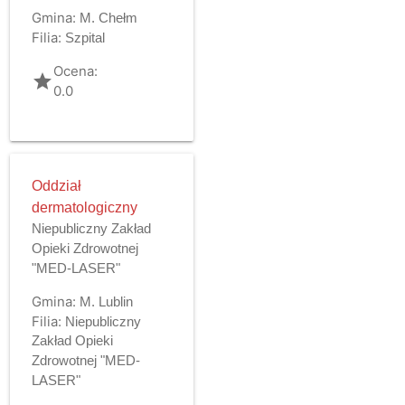
Gmina:
M. Chełm
Filia:
Szpital
Ocena:
grade
0.0
Oddział
dermatologiczny
Niepubliczny Zakład
Opieki Zdrowotnej
"MED-LASER"
Gmina:
M. Lublin
Filia:
Niepubliczny
Zakład Opieki
Zdrowotnej "MED-
LASER"