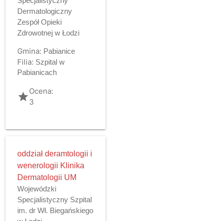
Specjalistyczny
Dermatologiczny
Zespół Opieki
Zdrowotnej w Łodzi
Gmina:
Pabianice
Filia:
Szpital w
Pabianicach
Ocena:
grade
3
oddział deramtologii i
wenerologii Klinika
Dermatologii UM
Wojewódzki
Specjalistyczny Szpital
im. dr Wł. Biegańskiego