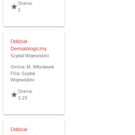
Ocena:
grade
2
Oddział
Dermatologiczny
Szpital Wojewódzki
Gmina:
M. Włocławek
Filia:
Szpital
Wojewódzki
Ocena:
grade
3.25
Oddział