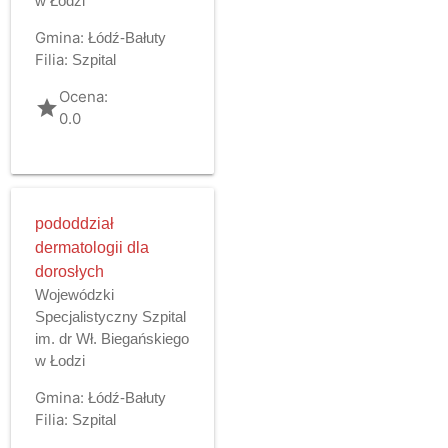
w Łodzi
Gmina:
Łódź-Bałuty
Filia:
Szpital
Ocena:
grade
0.0
pododdział
dermatologii dla
dorosłych
Wojewódzki
Specjalistyczny Szpital
im. dr Wł. Biegańskiego
w Łodzi
Gmina:
Łódź-Bałuty
Filia:
Szpital