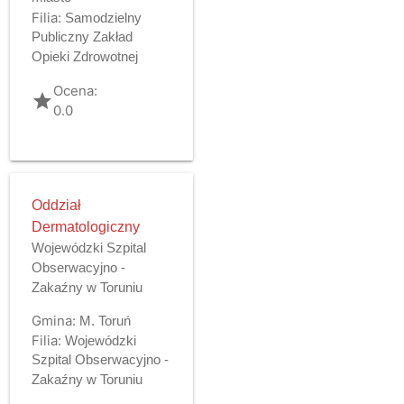
Filia:
Samodzielny
Publiczny Zakład
Opieki Zdrowotnej
Ocena:
grade
0.0
Oddział
Dermatologiczny
Wojewódzki Szpital
Obserwacyjno -
Zakaźny w Toruniu
Gmina:
M. Toruń
Filia:
Wojewódzki
Szpital Obserwacyjno -
Zakaźny w Toruniu