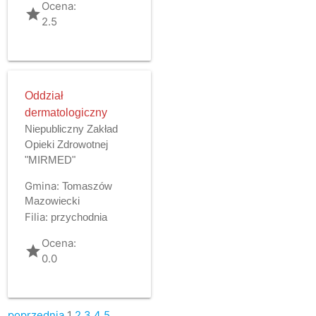
Ocena:
grade
2.5
Oddział
dermatologiczny
Niepubliczny Zakład
Opieki Zdrowotnej
"MIRMED"
Gmina:
Tomaszów
Mazowiecki
Filia:
przychodnia
Ocena:
grade
0.0
poprzednia
1
2
3
4
5