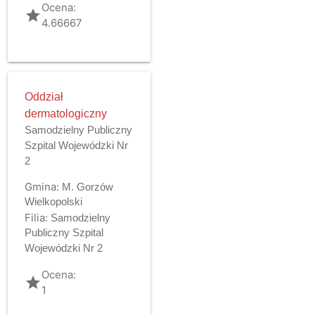
Ocena:
grade
4.66667
Oddział
dermatologiczny
Samodzielny Publiczny
Szpital Wojewódzki Nr
2
Gmina:
M. Gorzów
Wielkopolski
Filia:
Samodzielny
Publiczny Szpital
Wojewódzki Nr 2
Ocena:
grade
1