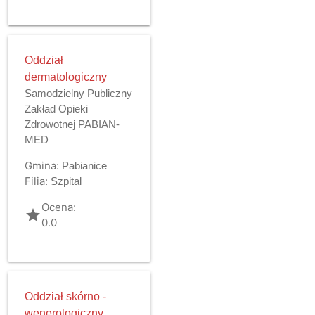
Oddział
dermatologiczny
Samodzielny Publiczny
Zakład Opieki
Zdrowotnej PABIAN-
MED
Gmina:
Pabianice
Filia:
Szpital
Ocena:
grade
0.0
Oddział skórno -
wenerologiczny