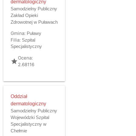
dermatologiczny
Samodzielny Publiczny
Zakład Opieki
Zdrowotnej w Puławach
Gmina:
Puławy
Filia:
Szpital
Specjalistyczny
Ocena:
grade
2.68116
Oddział
dermatologiczny
Samodzielny Publiczny
Wojewódzki Szpital
Specjalistyczny w
Chełmie