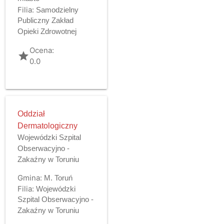
Filia:
Samodzielny
Publiczny Zakład
Opieki Zdrowotnej
Ocena:
grade
0.0
Oddział
Dermatologiczny
Wojewódzki Szpital
Obserwacyjno -
Zakaźny w Toruniu
Gmina:
M. Toruń
Filia:
Wojewódzki
Szpital Obserwacyjno -
Zakaźny w Toruniu