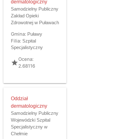
dermatologiczny
Samodzielny Publiczny
Zakład Opieki
Zdrowotnej w Puławach
Gmina:
Puławy
Filia:
Szpital
Specjalistyczny
Ocena:
grade
2.68116
Oddział
dermatologiczny
Samodzielny Publiczny
Wojewódzki Szpital
Specjalistyczny w
Chełmie