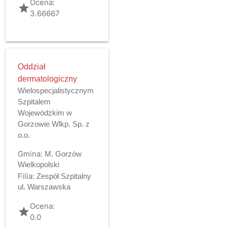
Ocena:
grade
3.66667
Oddział
dermatologiczny
Wielospecjalistycznym
Szpitalem
Wojewódzkim w
Gorzowie Wlkp. Sp. z
o.o.
Gmina:
M. Gorzów
Wielkopolski
Filia:
Zespół Szpitalny
ul. Warszawska
Ocena:
grade
0.0