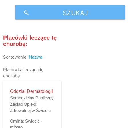
SZUKAJ
search
Placówki leczące tę
chorobę:
Sortowanie:
Nazwa
Placówka lecząca tę
chorobę
Oddział Dermatologii
Samodzielny Publiczny
Zakład Opieki
Zdrowotnej w Świeciu
Gmina:
Świecie -
miasto