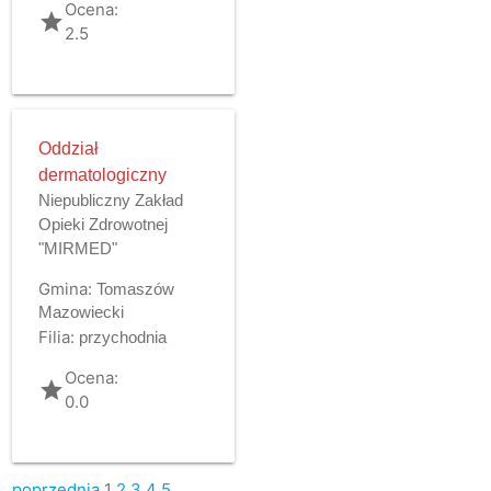
Ocena:
grade
2.5
Oddział
dermatologiczny
Niepubliczny Zakład
Opieki Zdrowotnej
"MIRMED"
Gmina:
Tomaszów
Mazowiecki
Filia:
przychodnia
Ocena:
grade
0.0
poprzednia
1
2
3
4
5