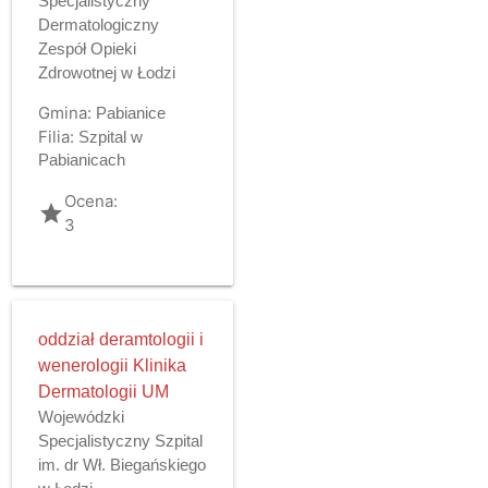
Specjalistyczny
Dermatologiczny
Zespół Opieki
Zdrowotnej w Łodzi
Gmina:
Pabianice
Filia:
Szpital w
Pabianicach
Ocena:
grade
3
oddział deramtologii i
wenerologii Klinika
Dermatologii UM
Wojewódzki
Specjalistyczny Szpital
im. dr Wł. Biegańskiego