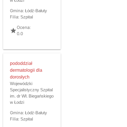
w Łodzi
Gmina:
Łódź-Bałuty
Filia:
Szpital
Ocena:
grade
0.0
pododdział
dermatologii dla
dorosłych
Wojewódzki
Specjalistyczny Szpital
im. dr Wł. Biegańskiego
w Łodzi
Gmina:
Łódź-Bałuty
Filia:
Szpital