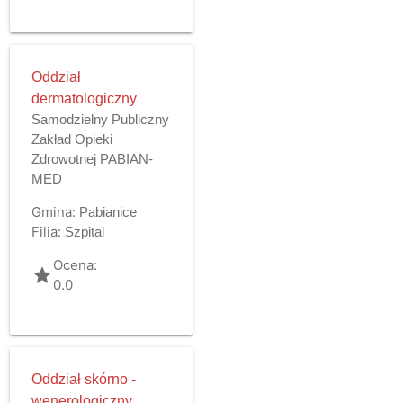
Oddział
dermatologiczny
Samodzielny Publiczny
Zakład Opieki
Zdrowotnej PABIAN-
MED
Gmina:
Pabianice
Filia:
Szpital
Ocena:
grade
0.0
Oddział skórno -
wenerologiczny