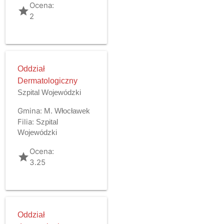
Ocena:
grade
2
Oddział
Dermatologiczny
Szpital Wojewódzki
Gmina:
M. Włocławek
Filia:
Szpital
Wojewódzki
Ocena:
grade
3.25
Oddział