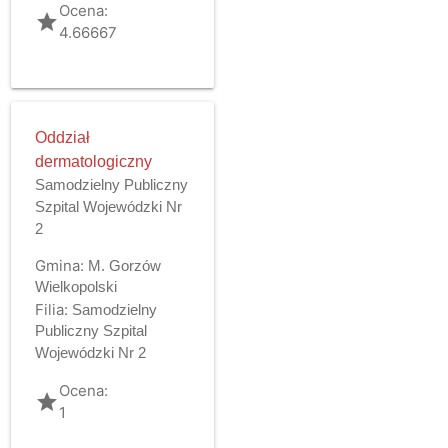
Ocena:
grade
4.66667
Oddział
dermatologiczny
Samodzielny Publiczny
Szpital Wojewódzki Nr
2
Gmina:
M. Gorzów
Wielkopolski
Filia:
Samodzielny
Publiczny Szpital
Wojewódzki Nr 2
Ocena:
grade
1