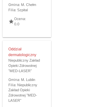
Gmina:
M. Chełm
Filia:
Szpital
Ocena:
grade
0.0
Oddział
dermatologiczny
Niepubliczny Zakład
Opieki Zdrowotnej
"MED-LASER"
Gmina:
M. Lublin
Filia:
Niepubliczny
Zakład Opieki
Zdrowotnej "MED-
LASER"