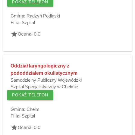
POKAŻ TELEFON
Gmina:
Radzyń Podlaski
Filia:
Szpital
grade
Ocena: 0.0
Oddział laryngologiczny z
pododdziałem okulistycznym
Samodzielny Publiczny Wojewódzki
Szpital Specjalistyczny w Chełmie
POKAŻ TELEFON
Gmina:
Chełm
Filia:
Szpital
grade
Ocena: 0.0