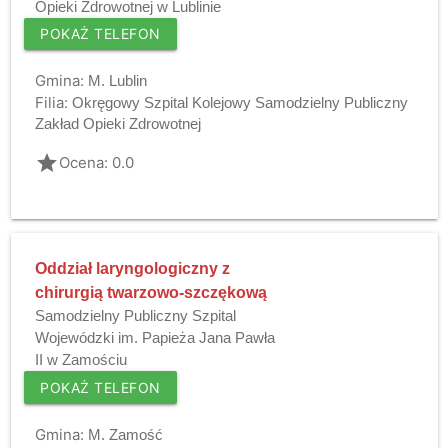
Opieki Zdrowotnej w Lublinie
POKAŻ TELEFON
Gmina:
M. Lublin
Filia:
Okręgowy Szpital Kolejowy Samodzielny Publiczny
Zakład Opieki Zdrowotnej
grade
Ocena: 0.0
Oddział laryngologiczny z
chirurgią twarzowo-szczękową
Samodzielny Publiczny Szpital
Wojewódzki im. Papieża Jana Pawła
II w Zamościu
POKAŻ TELEFON
Gmina:
M. Zamość