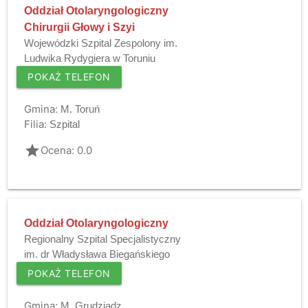
Oddział Otolaryngologiczny
Chirurgii Głowy i Szyi
Wojewódzki Szpital Zespolony im.
Ludwika Rydygiera w Toruniu
POKAŻ TELEFON
Gmina:
M. Toruń
Filia:
Szpital
grade
Ocena: 0.0
Oddział Otolaryngologiczny
Regionalny Szpital Specjalistyczny
im. dr Władysława Biegańskiego
POKAŻ TELEFON
Gmina:
M. Grudziądz