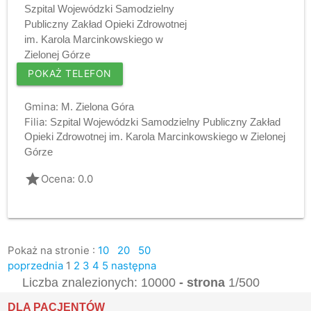
Szpital Wojewódzki Samodzielny
Publiczny Zakład Opieki Zdrowotnej
im. Karola Marcinkowskiego w
Zielonej Górze
POKAŻ TELEFON
Gmina:
M. Zielona Góra
Filia:
Szpital Wojewódzki Samodzielny Publiczny Zakład
Opieki Zdrowotnej im. Karola Marcinkowskiego w Zielonej
Górze
grade
Ocena: 0.0
Pokaż na stronie :
10
20
50
poprzednia
1
2
3
4
5
następna
Liczba znalezionych: 10000
- strona
1/500
DLA PACJENTÓW