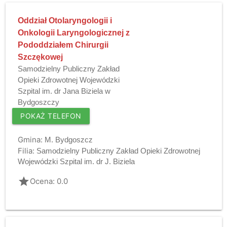
Oddział Otolaryngologii i
Onkologii Laryngologicznej z
Pododdziałem Chirurgii
Szczękowej
Samodzielny Publiczny Zakład
Opieki Zdrowotnej Wojewódzki
Szpital im. dr Jana Biziela w
Bydgoszczy
POKAŻ TELEFON
Gmina:
M. Bydgoszcz
Filia:
Samodzielny Publiczny Zakład Opieki Zdrowotnej
Wojewódzki Szpital im. dr J. Biziela
grade
Ocena: 0.0