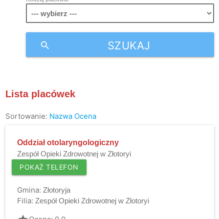
SZUKAJ
search
Lista placówek
Sortowanie:
Nazwa
Ocena
Oddział otolaryngologiczny
Zespół Opieki Zdrowotnej w Złotoryi
POKAŻ TELEFON
Gmina:
Złotoryja
Filia:
Zespół Opieki Zdrowotnej w Złotoryi