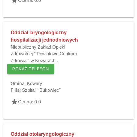
grade
Ocena: 0.0
Oddział laryngologiczny
hospitalizacji jednodniowych
Niepubliczny Zaklad Opieki
Zdrowotnej " Powiatowe Centrum
Zdrowia " w Kowarach .
POKAŻ TELEFON
Gmina:
Kowary
Filia:
Szpital " Bukowiec"
grade
Ocena: 0.0
Oddział otolaryngologiczny