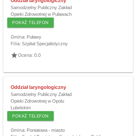
Oddział laryngologiczny
Samodzielny Publiczny Zakład
Opieki Zdrowotnej w Puławach
POKAŻ TELEFON
Gmina:
Puławy
Filia:
Szpital Specjalistyczny
grade
Ocena: 0.0
Oddział laryngologiczny
Samodzielny Publiczny Zakład
Opieki Zdrowotnej w Opolu
Lubelskim
POKAŻ TELEFON
Gmina:
Poniatowa - miasto