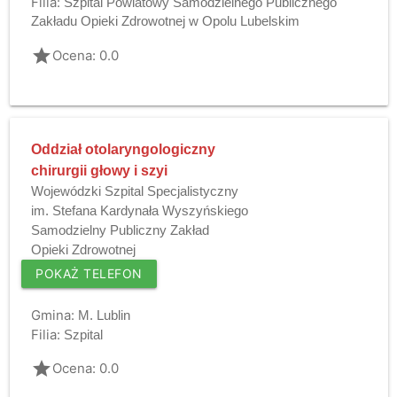
Filia:
Szpital Powiatowy Samodzielnego Publicznego
Zakładu Opieki Zdrowotnej w Opolu Lubelskim
grade
Ocena: 0.0
Oddział otolaryngologiczny
chirurgii głowy i szyi
Wojewódzki Szpital Specjalistyczny
im. Stefana Kardynała Wyszyńskiego
Samodzielny Publiczny Zakład
Opieki Zdrowotnej
POKAŻ TELEFON
Gmina:
M. Lublin
Filia:
Szpital
grade
Ocena: 0.0