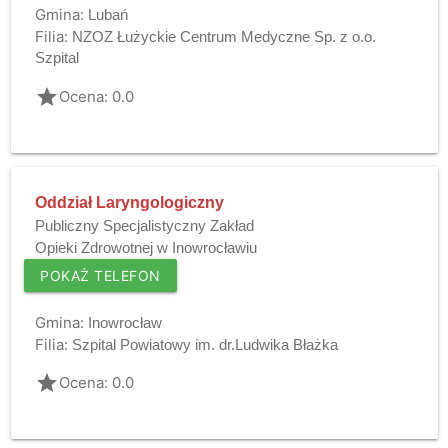
Gmina:
Lubań
Filia:
NZOZ Łużyckie Centrum Medyczne Sp. z o.o.
Szpital
grade
Ocena: 0.0
Oddział Laryngologiczny
Publiczny Specjalistyczny Zakład
Opieki Zdrowotnej w Inowrocławiu
POKAŻ TELEFON
Gmina:
Inowrocław
Filia:
Szpital Powiatowy im. dr.Ludwika Błażka
grade
Ocena: 0.0